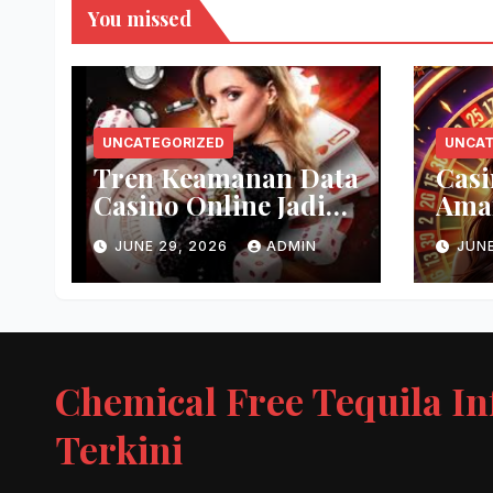
You missed
UNCATEGORIZED
UNCAT
Tren Keamanan Data
Casi
Casino Online Jadi
Ama
Sorotan 2026
Risi
JUNE 29, 2026
ADMIN
JUNE
Mod
Chemical Free Tequila In
Terkini