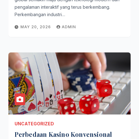
pengalaman interaktif yang terus berkembang.
Perkembangan industri…
MAY 20, 2026
ADMIN
UNCATEGORIZED
Perbedaan Kasino Konvensional