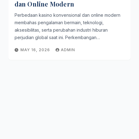
dan Online Modern
Perbedaan kasino konvensional dan online modern
membahas pengalaman bermain, teknologi,
aksesibilitas, serta perubahan industri hiburan
perjudian global saat ini. Perkembangan…
MAY 16, 2026
ADMIN