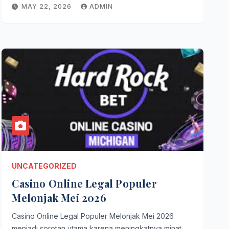
MAY 22, 2026
ADMIN
UNCATEGORIZED
Casino Online Legal Populer
Melonjak Mei 2026
Casino Online Legal Populer Melonjak Mei 2026
menjadi sorotan utama karena meningkatnya minat