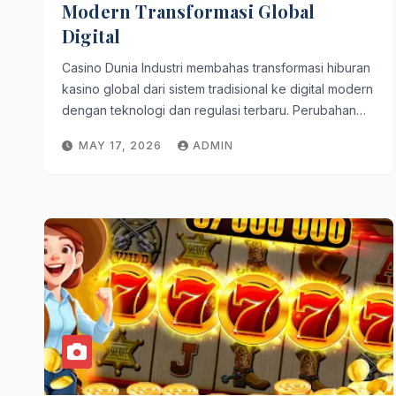
Modern Transformasi Global
Digital
Casino Dunia Industri membahas transformasi hiburan
kasino global dari sistem tradisional ke digital modern
dengan teknologi dan regulasi terbaru. Perubahan…
MAY 17, 2026
ADMIN