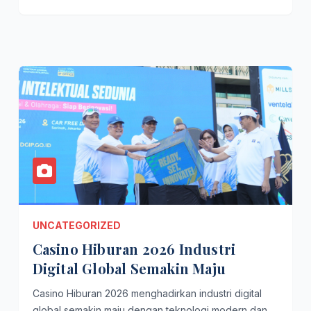
UNCATEGORIZED
Casino Hiburan 2026 Industri
Digital Global Semakin Maju
Casino Hiburan 2026 menghadirkan industri digital
global semakin maju dengan teknologi modern dan