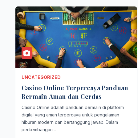
UNCATEGORIZED
Casino Online Terpercaya Panduan
Bermain Aman dan Cerdas
Casino Online adalah panduan bermain di platform
digital yang aman terpercaya untuk pengalaman
hiburan modern dan bertanggung jawab. Dalam
perkembangan…