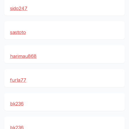
sido247
sastoto
harimau868
furla77
bk236
bk236