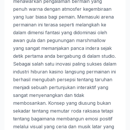
menawarkan pengalaman bermain yang
penuh warna dengan atmosfer kegembiraan
yang luar biasa bagi pemain. Memasuki arena
permainan ini terasa seperti melangkah ke
dalam dimensi fantasi yang didominasi oleh
awan gula dan pegunungan marshmallow
yang sangat memanjakan panca indera sejak
detik pertama anda bergabung di dalam studio.
Sebagai salah satu inovasi paling sukses dalam
industri hiburan kasino langsung permainan ini
berhasil mengubah persepsi tentang taruhan
menjadi sebuah pertunjukan interaktif yang
sangat menyenangkan dan tidak
membosankan. Konsep yang diusung bukan
sekadar tentang memutar roda raksasa tetapi
tentang bagaimana membangun emosi positif
melalui visual yang ceria dan musik latar yang