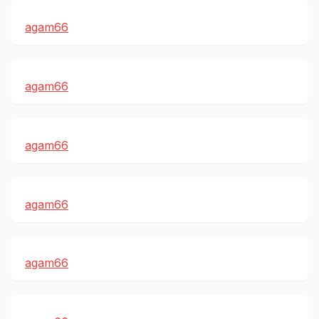
agam66
agam66
agam66
agam66
agam66