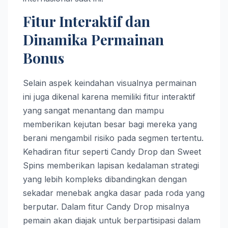
Fitur Interaktif dan
Dinamika Permainan
Bonus
Selain aspek keindahan visualnya permainan
ini juga dikenal karena memiliki fitur interaktif
yang sangat menantang dan mampu
memberikan kejutan besar bagi mereka yang
berani mengambil risiko pada segmen tertentu.
Kehadiran fitur seperti Candy Drop dan Sweet
Spins memberikan lapisan kedalaman strategi
yang lebih kompleks dibandingkan dengan
sekadar menebak angka dasar pada roda yang
berputar. Dalam fitur Candy Drop misalnya
pemain akan diajak untuk berpartisipasi dalam