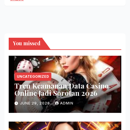
You missed
UNCATEGORIZED
Tren Keamanan Data Casino
Online Jadi Sorotan 2026
JUNE 29, 2026
ADMIN