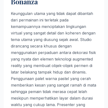
Bonanza
Keunggulan utama yang tidak dapat dibantah
dari permainan ini terletak pada
kemampuannya menciptakan lingkungan
virtual yang sangat detail dan koheren dengan
tema utama yang diusung sejak awal. Studio
dirancang secara khusus dengan
menggunakan perpaduan antara dekorasi fisik
yang nyata dan elemen teknologi augmented
reality yang membuat objek-objek permen di
latar belakang tampak hidup dan dinamis.
Penggunaan palet warna pastel yang cerah
memberikan kesan yang sangat ramah di mata
sehingga pemain tidak merasa cepat lelah
meskipun memperhatikan layar dalam durasi
waktu yang cukup lama. Presenter yang