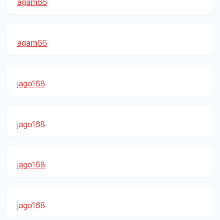
agam66
agam66
jago168
jago168
jago168
jago168