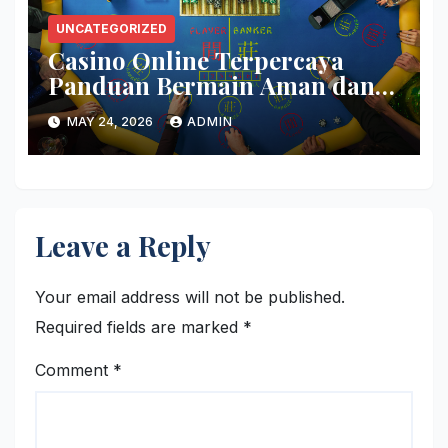
UNCATEGORIZED
Casino Online Terpercaya
Panduan Bermain Aman dan
Cerdas
MAY 24, 2026
ADMIN
Leave a Reply
Your email address will not be published.
Required fields are marked
*
Comment
*