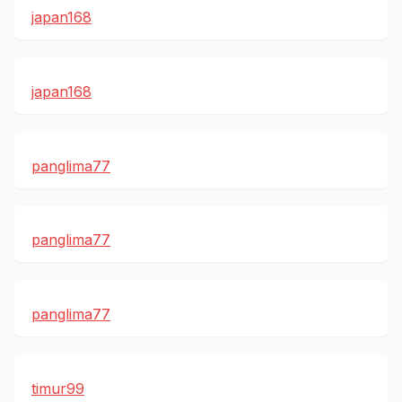
japan168
japan168
panglima77
panglima77
panglima77
timur99