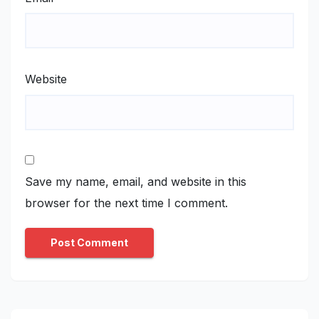
Website
Save my name, email, and website in this
browser for the next time I comment.