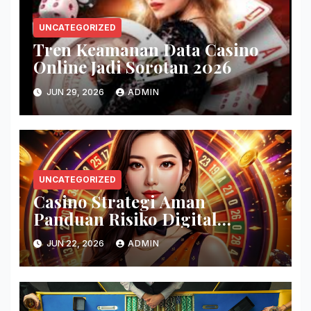
UNCATEGORIZED
Tren Keamanan Data Casino
Online Jadi Sorotan 2026
JUN 29, 2026
ADMIN
UNCATEGORIZED
Casino Strategi Aman
Panduan Risiko Digital
Modern
JUN 22, 2026
ADMIN