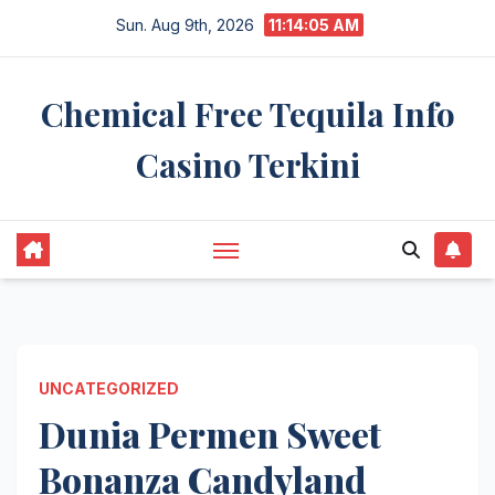
Skip
Sun. Aug 9th, 2026
11:14:06 AM
to
content
Chemical Free Tequila Info
Casino Terkini
UNCATEGORIZED
Dunia Permen Sweet
Bonanza Candyland