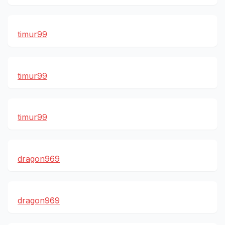
timur99
timur99
timur99
dragon969
dragon969