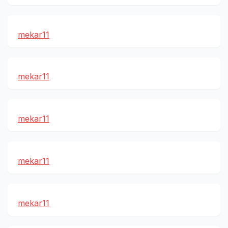
mekar11
mekar11
mekar11
mekar11
mekar11