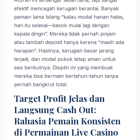
Aturan ini terdengar sederhana, tapi sangat
efektif mencegah kerugian berantai. Banyak
pemain lama bilang “kalau modal harian habis,
hari itu selesai—besok mulai lagi dengan
kepala dingin”. Mereka tidak pernah pinjam
atau tambah deposit hanya karena “masih ada
harapan”. Hasilnya, kerugian besar jarang
terjadi, dan modal pokok tetap aman untuk
sesi berikutnya. Disiplin ini yang membuat
mereka bisa bermain bertahun-tahun tanpa
pernah bangkrut total.
Target Profit Jelas dan
Langsung Cash Out:
Rahasia Pemain Konsisten
di Permainan Live Casino