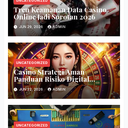
UNCATEGORIZED
Tren Keamanan Data Casino
Online Jadi Sorotan 2026
JUN 29, 2026
ADMIN
UNCATEGORIZED
Casino Strategi Aman
Panduan Risiko Digital
Modern
JUN 22, 2026
ADMIN
UNCATEGORIZED