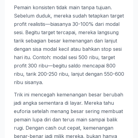
Pemain konsisten tidak main tanpa tujuan.
Sebelum duduk, mereka sudah tetapkan target
profit realistis—biasanya 30-100% dari modal
sesi. Begitu target tercapai, mereka langsung
tarik sebagian besar kemenangan dan lanjut
dengan sisa modal kecil atau bahkan stop sesi
hari itu. Contoh: modal sesi 500 ribu, target
profit 300 ribu—begitu saldo mencapai 800
ribu, tarik 200-250 ribu, lanjut dengan 550-600
ribu sisanya.
Trik ini mencegah kemenangan besar berubah
jadi angka sementara di layar. Mereka tahu
euforia setelah menang besar sering membuat
pemain lupa diri dan terus main sampai balik
rugi. Dengan cash out cepat, kemenangan
benar-benar jadi milik mereka, bukan hanya