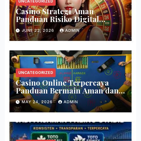
UNCATEGORIZED
Casino Strategi Aman
Panduan Risiko Digital
Modern
JUNE 22, 2026
ADMIN
UNCATEGORIZED
Casino Online Terpercaya
Panduan Bermain Aman dan
Cerdas
MAY 24, 2026
ADMIN