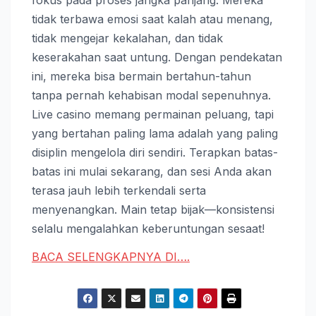
tidak terbawa emosi saat kalah atau menang,
tidak mengejar kekalahan, dan tidak
keserakahan saat untung. Dengan pendekatan
ini, mereka bisa bermain bertahun-tahun
tanpa pernah kehabisan modal sepenuhnya.
Live casino memang permainan peluang, tapi
yang bertahan paling lama adalah yang paling
disiplin mengelola diri sendiri. Terapkan batas-
batas ini mulai sekarang, dan sesi Anda akan
terasa jauh lebih terkendali serta
menyenangkan. Main tetap bijak—konsistensi
selalu mengalahkan keberuntungan sesaat!
BACA SELENGKAPNYA DI….