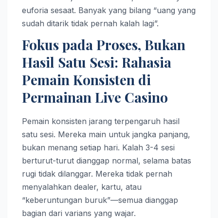
euforia sesaat. Banyak yang bilang “uang yang
sudah ditarik tidak pernah kalah lagi”.
Fokus pada Proses, Bukan
Hasil Satu Sesi: Rahasia
Pemain Konsisten di
Permainan Live Casino
Pemain konsisten jarang terpengaruh hasil
satu sesi. Mereka main untuk jangka panjang,
bukan menang setiap hari. Kalah 3-4 sesi
berturut-turut dianggap normal, selama batas
rugi tidak dilanggar. Mereka tidak pernah
menyalahkan dealer, kartu, atau
“keberuntungan buruk”—semua dianggap
bagian dari varians yang wajar.