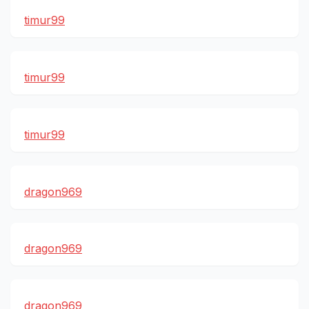
timur99
timur99
timur99
dragon969
dragon969
dragon969