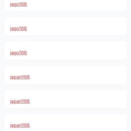
jago168
jago168
jago168
japan168
japan168
japan168