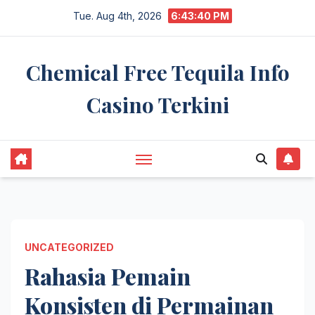
Skip
Tue. Aug 4th, 2026
6:43:41 PM
to
content
Chemical Free Tequila Info
Casino Terkini
UNCATEGORIZED
Rahasia Pemain
Konsisten di Permainan