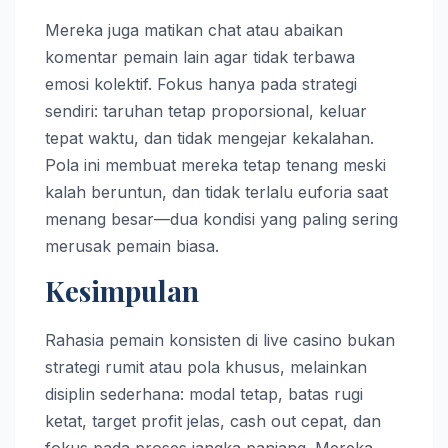
Mereka juga matikan chat atau abaikan
komentar pemain lain agar tidak terbawa
emosi kolektif. Fokus hanya pada strategi
sendiri: taruhan tetap proporsional, keluar
tepat waktu, dan tidak mengejar kekalahan.
Pola ini membuat mereka tetap tenang meski
kalah beruntun, dan tidak terlalu euforia saat
menang besar—dua kondisi yang paling sering
merusak pemain biasa.
Kesimpulan
Rahasia pemain konsisten di live casino bukan
strategi rumit atau pola khusus, melainkan
disiplin sederhana: modal tetap, batas rugi
ketat, target profit jelas, cash out cepat, dan
fokus pada proses jangka panjang. Mereka