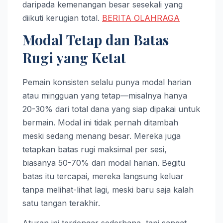
daripada kemenangan besar sesekali yang
diikuti kerugian total.
BERITA OLAHRAGA
Modal Tetap dan Batas
Rugi yang Ketat
Pemain konsisten selalu punya modal harian
atau mingguan yang tetap—misalnya hanya
20-30% dari total dana yang siap dipakai untuk
bermain. Modal ini tidak pernah ditambah
meski sedang menang besar. Mereka juga
tetapkan batas rugi maksimal per sesi,
biasanya 50-70% dari modal harian. Begitu
batas itu tercapai, mereka langsung keluar
tanpa melihat-lihat lagi, meski baru saja kalah
satu tangan terakhir.