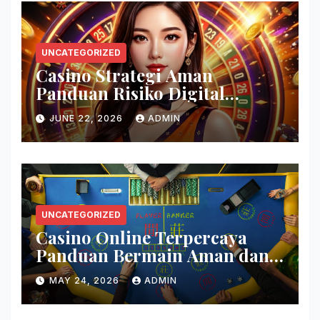
UNCATEGORIZED
Casino Strategi Aman
Panduan Risiko Digital
Modern
JUNE 22, 2026
ADMIN
UNCATEGORIZED
Casino Online Terpercaya
Panduan Bermain Aman dan
Cerdas
MAY 24, 2026
ADMIN