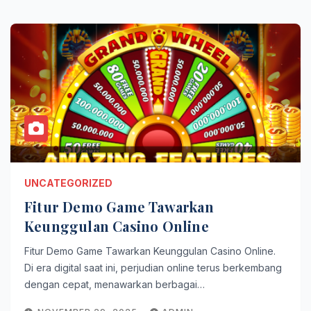
UNCATEGORIZED
Fitur Demo Game Tawarkan
Keunggulan Casino Online
Fitur Demo Game Tawarkan Keunggulan Casino Online.
Di era digital saat ini, perjudian online terus berkembang
dengan cepat, menawarkan berbagai…