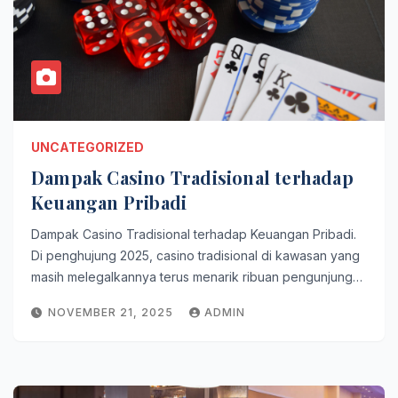
UNCATEGORIZED
Dampak Casino Tradisional terhadap
Keuangan Pribadi
Dampak Casino Tradisional terhadap Keuangan Pribadi.
Di penghujung 2025, casino tradisional di kawasan yang
masih melegalkannya terus menarik ribuan pengunjung…
NOVEMBER 21, 2025
ADMIN