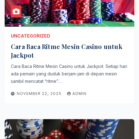
UNCATEGORIZED
Cara Baca Ritme Mesin Casino untuk
Jackpot
Cara Baca Ritme Mesin Casino untuk Jackpot. Setiap hari
ada pemain yang duduk berjam-jam di depan mesin
sambil mencatat “ritme”…
NOVEMBER 22, 2025
ADMIN