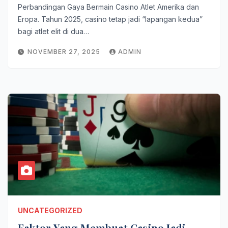
Perbandingan Gaya Bermain Casino Atlet Amerika dan
Eropa. Tahun 2025, casino tetap jadi “lapangan kedua”
bagi atlet elit di dua…
NOVEMBER 27, 2025
ADMIN
UNCATEGORIZED
Faktor Yang Membuat Casino Jadi