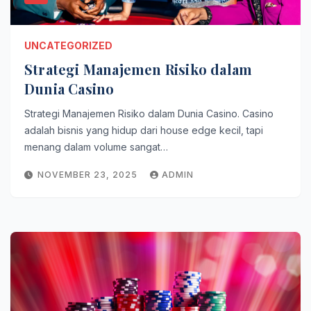
UNCATEGORIZED
Strategi Manajemen Risiko dalam
Dunia Casino
Strategi Manajemen Risiko dalam Dunia Casino. Casino
adalah bisnis yang hidup dari house edge kecil, tapi
menang dalam volume sangat…
NOVEMBER 23, 2025
ADMIN