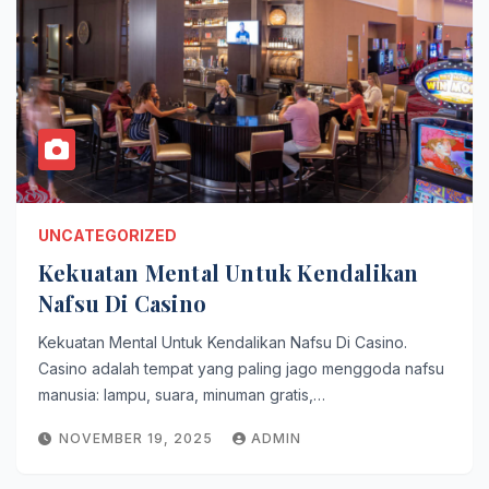
UNCATEGORIZED
Kekuatan Mental Untuk Kendalikan
Nafsu Di Casino
Kekuatan Mental Untuk Kendalikan Nafsu Di Casino.
Casino adalah tempat yang paling jago menggoda nafsu
manusia: lampu, suara, minuman gratis,…
NOVEMBER 19, 2025
ADMIN