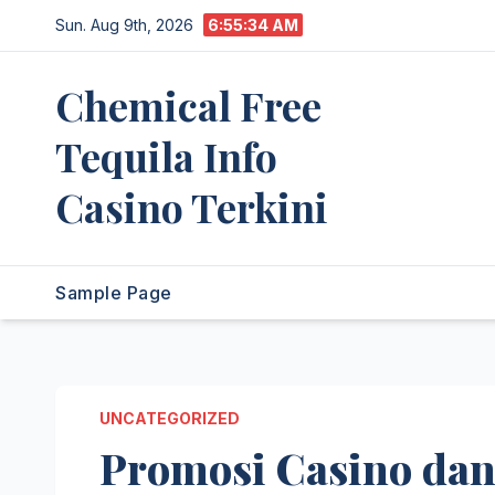
Skip
Sun. Aug 9th, 2026
6:55:35 AM
to
content
Chemical Free
Tequila Info
Casino Terkini
Sample Page
UNCATEGORIZED
Promosi Casino da