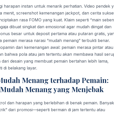
i harapan instan untuk menarik perhatian. Video pendek 
a menit, screenshot kemenangan jackpot, dan cerita sukse
enciptakan rasa FOMO yang kuat. Klaim seperti “main seben
ngaja dibuat singkat dan emosional agar mudah diingat dan
nus besar untuk deposit pertama atau putaran gratis, ya
a pemain merasa narasi “mudah menang” terbukti benar.
 dopamin dari kemenangan awal: pemain merasa pintar atau
an bahwa pola atau jam tertentu akan membawa hasil seru
 dari desain yang membuat pemain bertahan lebih lama,
 di belakang layar.
 Mudah Menang terhadap Pemain:
i Mudah Menang yang Menjebak
trol dan harapan yang berlebihan di benak pemain. Banyak
ik” dari promosi—seperti bermain di jam tertentu atau