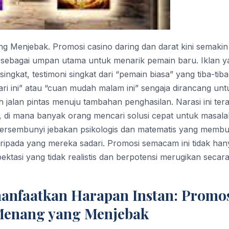
 Menjebak. Promosi casino daring dan darat kini semakin
ebagai umpan utama untuk menarik pemain baru. Iklan y
kat, testimoni singkat dari “pemain biasa” yang tiba-tiba
hari ini” atau “cuan mudah malam ini” sengaja dirancang unt
jalan pintas menuju tambahan penghasilan. Narasi ini ter
, di mana banyak orang mencari solusi cepat untuk masala
t tersembunyi jebakan psikologis dan matematis yang membu
aripada yang mereka sadari. Promosi semacam ini tidak han
ktasi yang tidak realistis dan berpotensi merugikan secar
anfaatkan Harapan Instan: Promo
Menang yang Menjebak