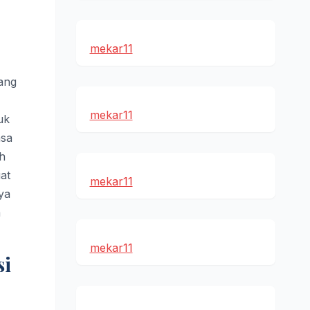
mekar11
ang
mekar11
uk
asa
h
at
mekar11
ya
a
mekar11
si