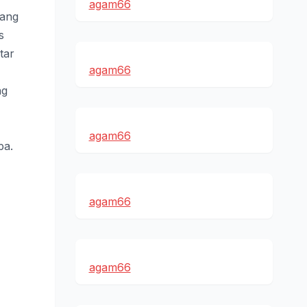
agam66
yang
s
tar
agam66
ng
agam66
pa.
agam66
agam66