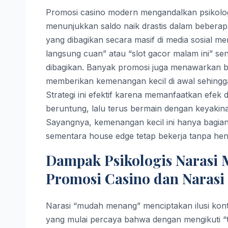
Promosi casino modern mengandalkan psikolog
menunjukkan saldo naik drastis dalam beberap
yang dibagikan secara masif di media sosial m
langsung cuan” atau “slot gacor malam ini” se
dibagikan. Banyak promosi juga menawarkan bo
memberikan kemenangan kecil di awal sehingg
Strategi ini efektif karena memanfaatkan efek
beruntung, lalu terus bermain dengan keyakin
Sayangnya, kemenangan kecil ini hanya bagian
sementara house edge tetap bekerja tanpa henti
Dampak Psikologis Narasi
Promosi Casino dan Naras
Narasi “mudah menang” menciptakan ilusi kon
yang mulai percaya bahwa dengan mengikuti “tr