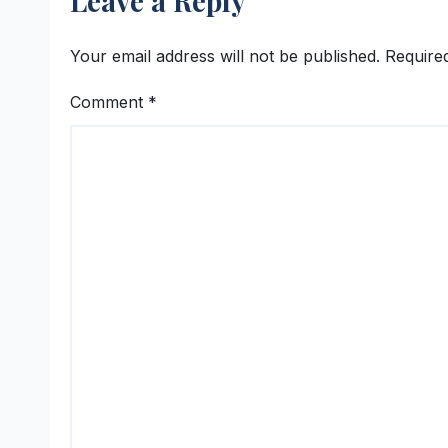
Leave a Reply
Your email address will not be published.
Require
Comment
*