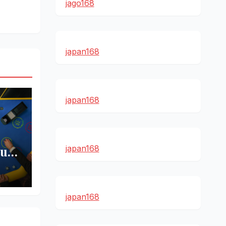
jago168
japan168
japan168
duan
japan168
an
japan168