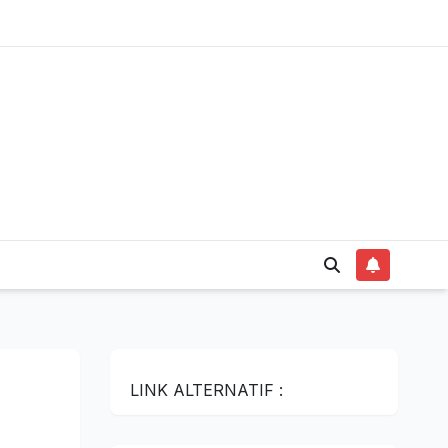
LINK ALTERNATIF :