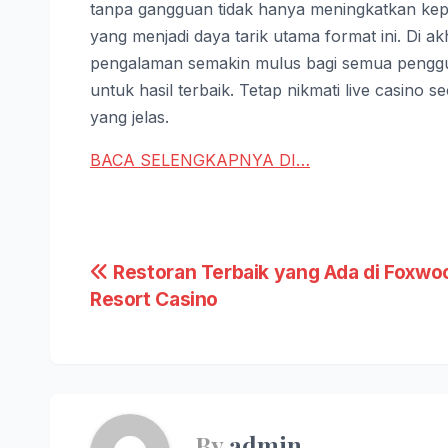
tanpa gangguan tidak hanya meningkatkan kep
yang menjadi daya tarik utama format ini. Di 
pengalaman semakin mulus bagi semua pengguna
untuk hasil terbaik. Tetap nikmati live casin
yang jelas.
BACA SELENGKAPNYA DI…
Post
Restoran Terbaik yang Ada di Foxwo
Resort Casino
navigation
By
admin