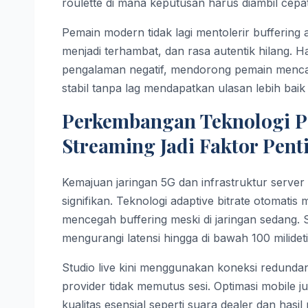
roulette di mana keputusan harus diambil cepat
Pemain modern tidak lagi mentolerir buffering at
menjadi terhambat, dan rasa autentik hilang.
pengalaman negatif, mendorong pemain mencari
stabil tanpa lag mendapatkan ulasan lebih baik d
Perkembangan Teknologi Pen
Streaming Jadi Faktor Pent
Kemajuan jaringan 5G dan infrastruktur server 
signifikan. Teknologi adaptive bitrate otomati
mencegah buffering meski di jaringan sedang. 
mengurangi latensi hingga di bawah 100 milideti
Studio live kini menggunakan koneksi redund
provider tidak memutus sesi. Optimasi mobile 
kualitas esensial seperti suara dealer dan hasil