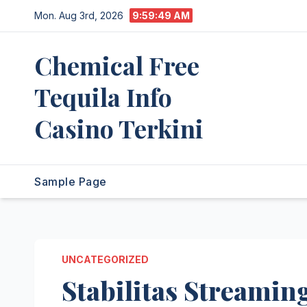
Skip
Mon. Aug 3rd, 2026
9:59:50 AM
to
content
Chemical Free
Tequila Info
Casino Terkini
Sample Page
UNCATEGORIZED
Stabilitas Streaming