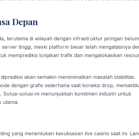
asa Depan
da, terutama di wilayah dengan infrastruktur jaringan belum
erver tinggi, meski platform besar telah mengatasinya d
untuk memprediksi lonjakan trafik dan mengalokasikan resou
 diprediksi akan semakin meminimalkan masalah stabilitas.
ode dengan grafis sederhana saat koneksi drop, memastik
. Solusi-solusi ini menunjukkan komitmen industri untuk
as utama.
nting yang menentukan kesuksesan live casino saat ini. Lan