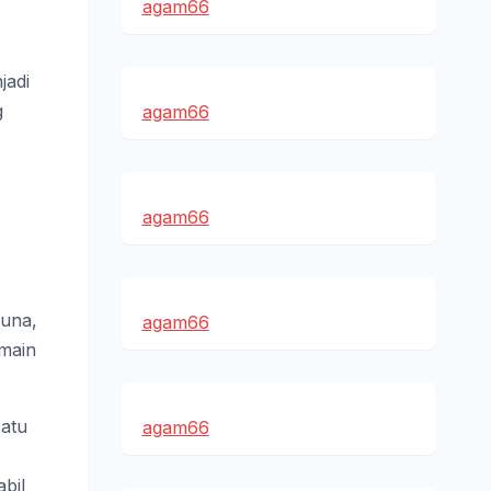
agam66
jadi
g
agam66
agam66
guna,
agam66
emain
satu
agam66
abil