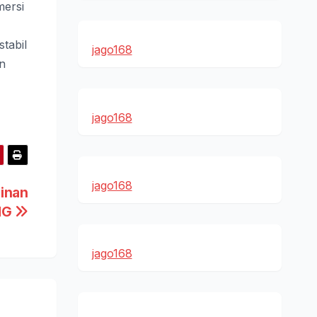
mersi
tabil
jago168
an
jago168
jago168
inan
RNG
jago168