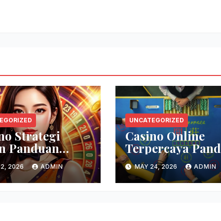
EGORIZED
UNCATEGORIZED
no Strategi
Casino Online
n Panduan
Terpercaya Pan
ko Digital
Bermain Aman d
2, 2026
ADMIN
MAY 24, 2026
ADMIN
ern
Cerdas