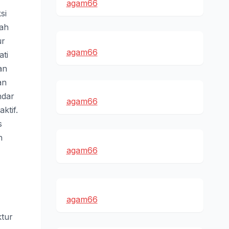
agam66
si
dah
ur
agam66
ati
an
an
ndar
agam66
ktif.
s
h
agam66
agam66
ktur