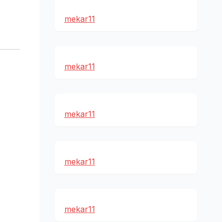
mekar11
mekar11
mekar11
mekar11
mekar11