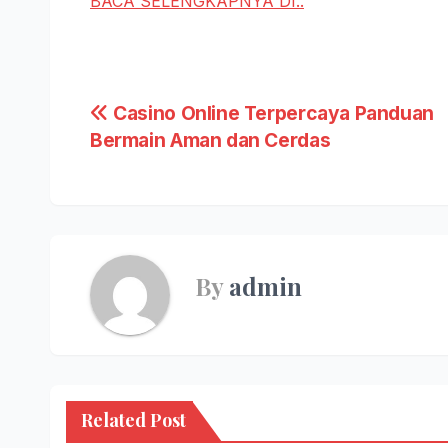
BACA SELENGKAPNYA DI..
Post
Casino Online Terpercaya Panduan
Bermain Aman dan Cerdas
navigation
By
admin
Related Post