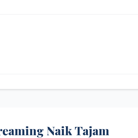
treaming Naik Tajam