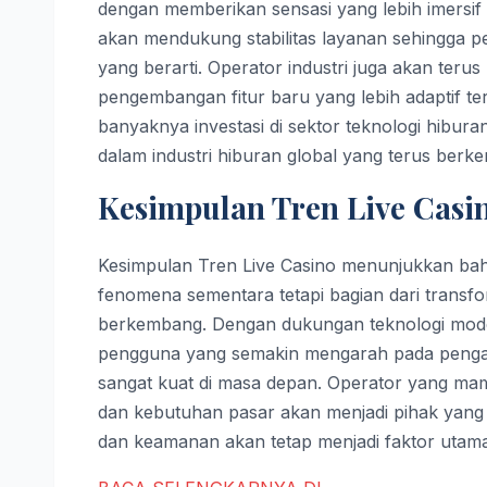
dengan memberikan sensasi yang lebih imersif d
akan mendukung stabilitas layanan sehingga 
yang berarti. Operator industri juga akan teru
pengembangan fitur baru yang lebih adaptif 
banyaknya investasi di sektor teknologi hiburan
dalam industri hiburan global yang terus berk
Kesimpulan Tren Live Casi
Kesimpulan Tren Live Casino menunjukkan bahw
fenomena sementara tetapi bagian dari transfo
berkembang. Dengan dukungan teknologi modern
pengguna yang semakin mengarah pada pengalam
sangat kuat di masa depan. Operator yang ma
dan kebutuhan pasar akan menjadi pihak yang p
dan keamanan akan tetap menjadi faktor utam