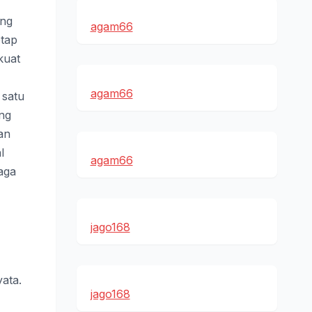
ong
agam66
etap
kuat
agam66
 satu
ang
an
l
agam66
aga
jago168
ata.
jago168