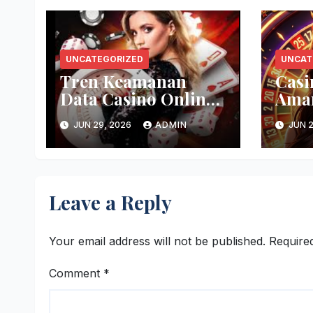
UNCATEGORIZED
UNCAT
Tren Keamanan
Casi
Data Casino Online
Ama
Jadi Sorotan 2026
Risi
JUN 29, 2026
ADMIN
JUN 2
Mod
Leave a Reply
Your email address will not be published.
Require
Comment
*