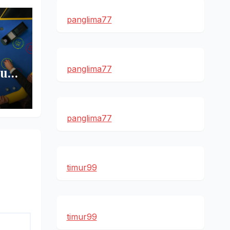
panglima77
panglima77
duan
an
panglima77
timur99
timur99