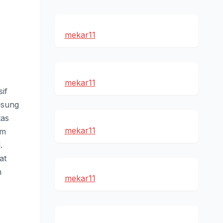
mekar11
mekar11
if
gsung
tas
mekar11
em
.
at
n
mekar11