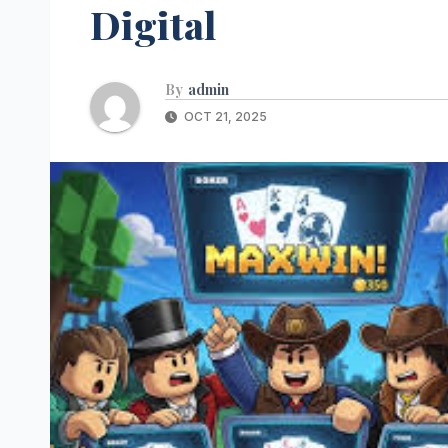
Digital
By
admin
OCT 21, 2025