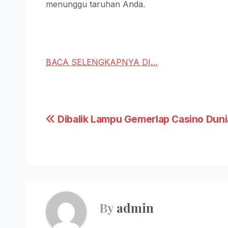
menunggu taruhan Anda.
BACA SELENGKAPNYA DI…
Post
Dibalik Lampu Gemerlap Casino Duni
navigation
By
admin