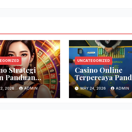
EGORIZED
UNCATEGORIZED
no Strategi
Casino Online
n Panduan
Terpercaya Pan
ko Digital
Bermain Aman d
2, 2026
ADMIN
MAY 24, 2026
ADMIN
ern
Cerdas