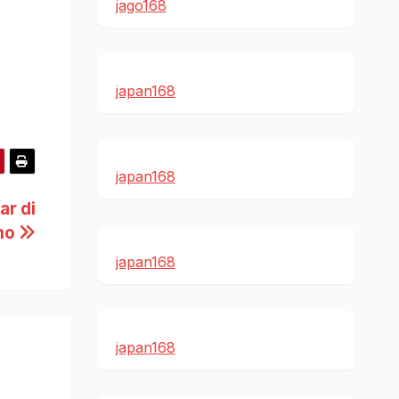
jago168
japan168
japan168
ar di
no
japan168
japan168