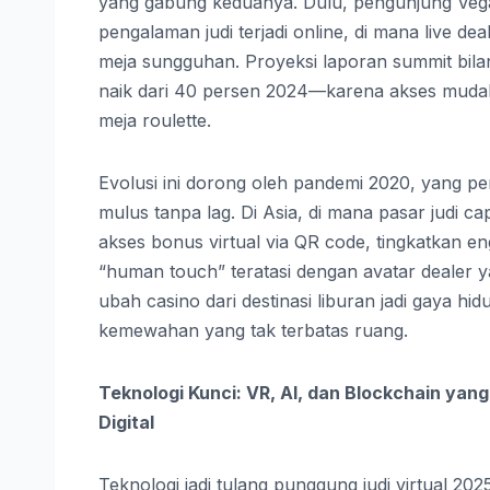
yang gabung keduanya. Dulu, pengunjung Vegas
pengalaman judi terjadi online, di mana live de
meja sungguhan. Proyeksi laporan summit bilan
naik dari 40 persen 2024—karena akses mudah vi
meja roulette.
Evolusi ini dorong oleh pandemi 2020, yang perc
mulus tanpa lag. Di Asia, di mana pasar judi cap
akses bonus virtual via QR code, tingkatkan 
“human touch” teratasi dengan avatar dealer ya
ubah casino dari destinasi liburan jadi gaya h
kemewahan yang tak terbatas ruang.
Teknologi Kunci: VR, AI, dan Blockchain yan
Digital
Teknologi jadi tulang punggung judi virtual 2