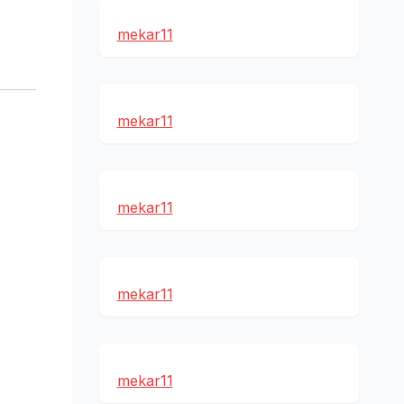
mekar11
mekar11
mekar11
mekar11
mekar11