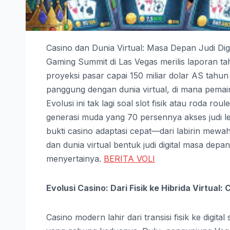
Casino dan Dunia Virtual: Masa Depan Judi Digi
Gaming Summit di Las Vegas merilis laporan tah
proyeksi pasar capai 150 miliar dolar AS tahun 
panggung dengan dunia virtual, di mana pemain 
Evolusi ini tak lagi soal slot fisik atau roda ro
generasi muda yang 70 persennya akses judi lewa
bukti casino adaptasi cepat—dari labirin mewah
dan dunia virtual bentuk judi digital masa depa
menyertainya.
BERITA VOLI
Evolusi Casino: Dari Fisik ke Hibrida Virtual:
Casino modern lahir dari transisi fisik ke digital