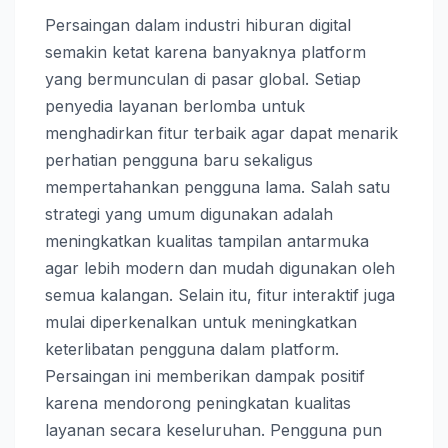
Persaingan dalam industri hiburan digital
semakin ketat karena banyaknya platform
yang bermunculan di pasar global. Setiap
penyedia layanan berlomba untuk
menghadirkan fitur terbaik agar dapat menarik
perhatian pengguna baru sekaligus
mempertahankan pengguna lama. Salah satu
strategi yang umum digunakan adalah
meningkatkan kualitas tampilan antarmuka
agar lebih modern dan mudah digunakan oleh
semua kalangan. Selain itu, fitur interaktif juga
mulai diperkenalkan untuk meningkatkan
keterlibatan pengguna dalam platform.
Persaingan ini memberikan dampak positif
karena mendorong peningkatan kualitas
layanan secara keseluruhan. Pengguna pun