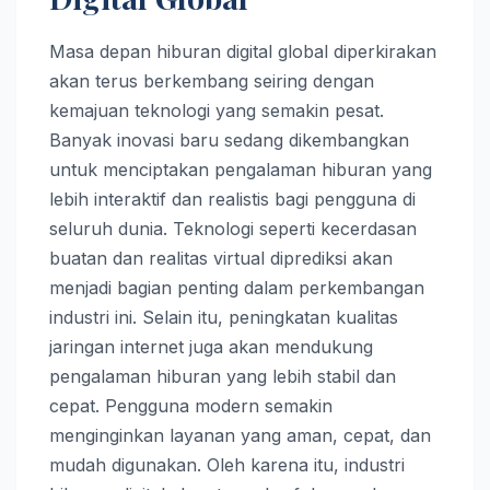
Masa depan hiburan digital global diperkirakan
akan terus berkembang seiring dengan
kemajuan teknologi yang semakin pesat.
Banyak inovasi baru sedang dikembangkan
untuk menciptakan pengalaman hiburan yang
lebih interaktif dan realistis bagi pengguna di
seluruh dunia. Teknologi seperti kecerdasan
buatan dan realitas virtual diprediksi akan
menjadi bagian penting dalam perkembangan
industri ini. Selain itu, peningkatan kualitas
jaringan internet juga akan mendukung
pengalaman hiburan yang lebih stabil dan
cepat. Pengguna modern semakin
menginginkan layanan yang aman, cepat, dan
mudah digunakan. Oleh karena itu, industri