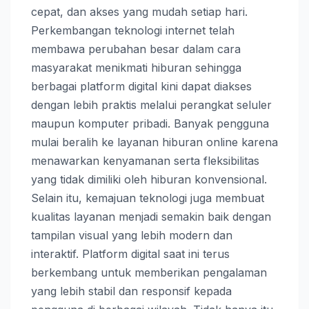
cepat, dan akses yang mudah setiap hari.
Perkembangan teknologi internet telah
membawa perubahan besar dalam cara
masyarakat menikmati hiburan sehingga
berbagai platform digital kini dapat diakses
dengan lebih praktis melalui perangkat seluler
maupun komputer pribadi. Banyak pengguna
mulai beralih ke layanan hiburan online karena
menawarkan kenyamanan serta fleksibilitas
yang tidak dimiliki oleh hiburan konvensional.
Selain itu, kemajuan teknologi juga membuat
kualitas layanan menjadi semakin baik dengan
tampilan visual yang lebih modern dan
interaktif. Platform digital saat ini terus
berkembang untuk memberikan pengalaman
yang lebih stabil dan responsif kepada