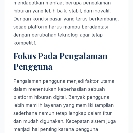
mendapatkan manfaat berupa pengalaman
hiburan yang lebih baik, stabil, dan inovatif.
Dengan kondisi pasar yang terus berkembang,
setiap platform harus mampu beradaptasi
dengan perubahan teknologi agar tetap
kompetitif.
Fokus Pada Pengalaman
Pengguna
Pengalaman pengguna menjadi faktor utama
dalam menentukan keberhasilan sebuah
platform hiburan digital. Banyak pengguna
lebih memilih layanan yang memiliki tampilan
sederhana namun tetap lengkap dalam fitur
dan mudah digunakan. Kecepatan sistem juga
menjadi hal penting karena pengguna