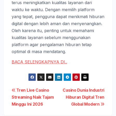
terus meningkatkan kualitas layanan dari
waktu ke waktu. Dengan memilih platform
yang tepat, pengguna dapat menikmati hiburan
digital dengan lebih aman dan menyenangkan.
Oleh karena itu, penting untuk memahami
kualitas layanan sebelum menggunakan
platform agar pengalaman hiburan tetap
optimal di masa mendatang.
BACA SELENGKAPNYA DI..
Post
Tren Live Casino
Casino Dunia Industri
Streaming Naik Tajam
Hiburan Digital Tren
navigation
Minggu Ini 2026
Global Modern