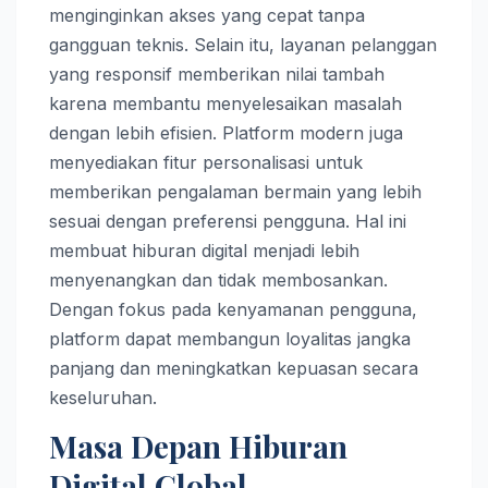
menginginkan akses yang cepat tanpa
gangguan teknis. Selain itu, layanan pelanggan
yang responsif memberikan nilai tambah
karena membantu menyelesaikan masalah
dengan lebih efisien. Platform modern juga
menyediakan fitur personalisasi untuk
memberikan pengalaman bermain yang lebih
sesuai dengan preferensi pengguna. Hal ini
membuat hiburan digital menjadi lebih
menyenangkan dan tidak membosankan.
Dengan fokus pada kenyamanan pengguna,
platform dapat membangun loyalitas jangka
panjang dan meningkatkan kepuasan secara
keseluruhan.
Masa Depan Hiburan
Digital Global