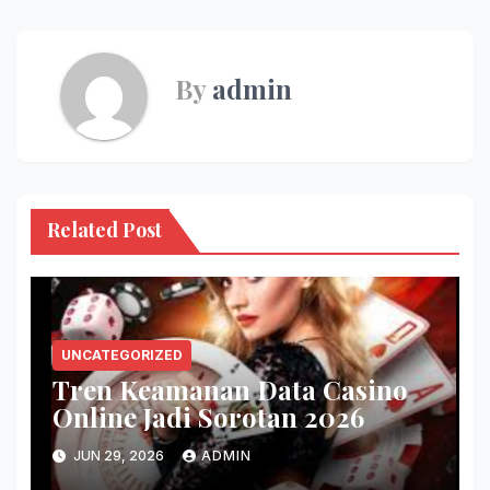
By
admin
Related Post
UNCATEGORIZED
Tren Keamanan Data Casino
Online Jadi Sorotan 2026
JUN 29, 2026
ADMIN