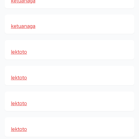
ketuanaga
ketuanaga
lektoto
lektoto
lektoto
lektoto