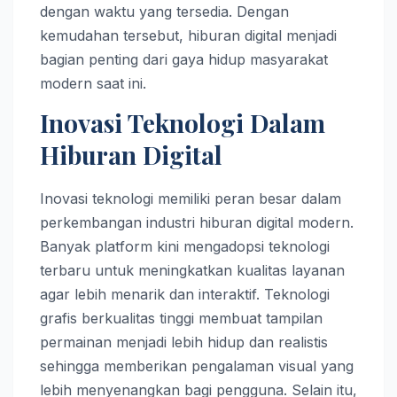
dengan waktu yang tersedia. Dengan
kemudahan tersebut, hiburan digital menjadi
bagian penting dari gaya hidup masyarakat
modern saat ini.
Inovasi Teknologi Dalam
Hiburan Digital
Inovasi teknologi memiliki peran besar dalam
perkembangan industri hiburan digital modern.
Banyak platform kini mengadopsi teknologi
terbaru untuk meningkatkan kualitas layanan
agar lebih menarik dan interaktif. Teknologi
grafis berkualitas tinggi membuat tampilan
permainan menjadi lebih hidup dan realistis
sehingga memberikan pengalaman visual yang
lebih menyenangkan bagi pengguna. Selain itu,