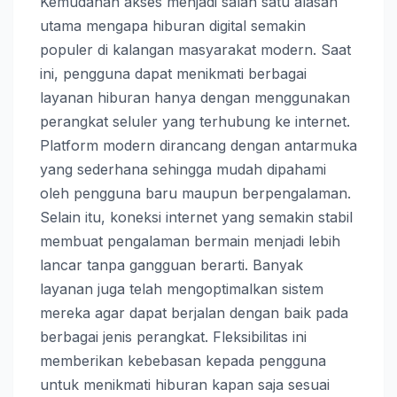
Kemudahan akses menjadi salah satu alasan
utama mengapa hiburan digital semakin
populer di kalangan masyarakat modern. Saat
ini, pengguna dapat menikmati berbagai
layanan hiburan hanya dengan menggunakan
perangkat seluler yang terhubung ke internet.
Platform modern dirancang dengan antarmuka
yang sederhana sehingga mudah dipahami
oleh pengguna baru maupun berpengalaman.
Selain itu, koneksi internet yang semakin stabil
membuat pengalaman bermain menjadi lebih
lancar tanpa gangguan berarti. Banyak
layanan juga telah mengoptimalkan sistem
mereka agar dapat berjalan dengan baik pada
berbagai jenis perangkat. Fleksibilitas ini
memberikan kebebasan kepada pengguna
untuk menikmati hiburan kapan saja sesuai