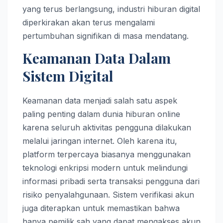
yang terus berlangsung, industri hiburan digital
diperkirakan akan terus mengalami
pertumbuhan signifikan di masa mendatang.
Keamanan Data Dalam
Sistem Digital
Keamanan data menjadi salah satu aspek
paling penting dalam dunia hiburan online
karena seluruh aktivitas pengguna dilakukan
melalui jaringan internet. Oleh karena itu,
platform terpercaya biasanya menggunakan
teknologi enkripsi modern untuk melindungi
informasi pribadi serta transaksi pengguna dari
risiko penyalahgunaan. Sistem verifikasi akun
juga diterapkan untuk memastikan bahwa
hanya pemilik sah yang dapat mengakses akun