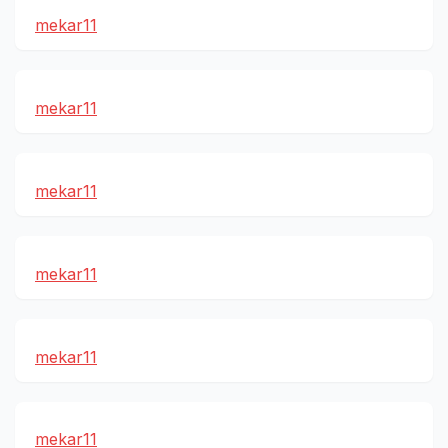
mekar11
mekar11
mekar11
mekar11
mekar11
mekar11