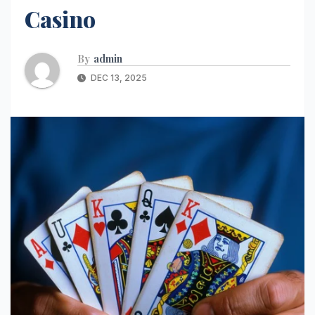
Casino
By
admin
DEC 13, 2025