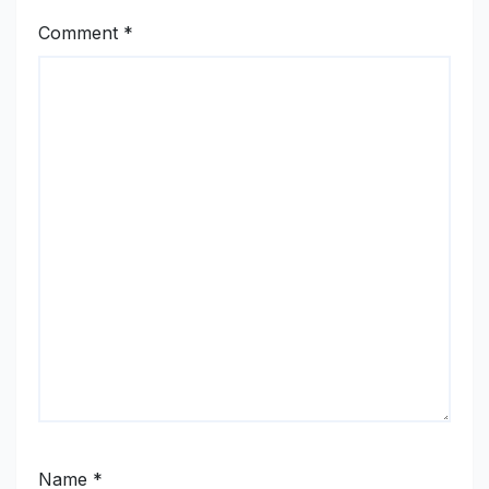
Comment
*
Name
*