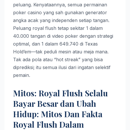
peluang. Kenyataannya, semua permainan
poker casino yang sah gunakan generator
angka acak yang independen setiap tangan.
Peluang royal flush tetap sekitar 1 dalam
40.000 tangan di video poker dengan strategi
optimal, dan 1 dalam 649.740 di Texas
Hold’em—tak peduli mesin atau meja mana.
Tak ada pola atau “hot streak” yang bisa
diprediksi; itu semua ilusi dari ingatan selektif
pemain.
Mitos: Royal Flush Selalu
Bayar Besar dan Ubah
Hidup: Mitos Dan Fakta
Royal Flush Dalam