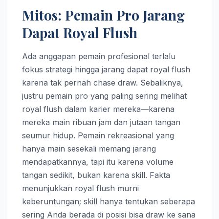
Mitos: Pemain Pro Jarang
Dapat Royal Flush
Ada anggapan pemain profesional terlalu
fokus strategi hingga jarang dapat royal flush
karena tak pernah chase draw. Sebaliknya,
justru pemain pro yang paling sering melihat
royal flush dalam karier mereka—karena
mereka main ribuan jam dan jutaan tangan
seumur hidup. Pemain rekreasional yang
hanya main sesekali memang jarang
mendapatkannya, tapi itu karena volume
tangan sedikit, bukan karena skill. Fakta
menunjukkan royal flush murni
keberuntungan; skill hanya tentukan seberapa
sering Anda berada di posisi bisa draw ke sana