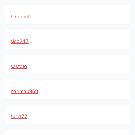
hantam11
sido247
sastoto
harimau868
furla77