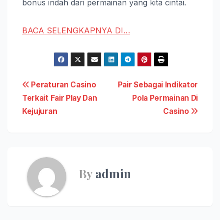
bonus indah dari permainan yang kita cintai.
BACA SELENGKAPNYA DI…
Post
Peraturan Casino
Pair Sebagai Indikator
Terkait Fair Play Dan
Pola Permainan Di
navigation
Kejujuran
Casino
By
admin