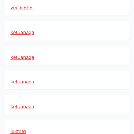
vegas969
ketuanaga
ketuanaga
ketuanaga
ketuanaga
lektoto