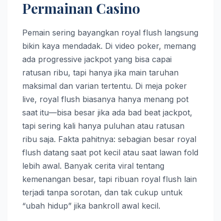
Permainan Casino
Pemain sering bayangkan royal flush langsung
bikin kaya mendadak. Di video poker, memang
ada progressive jackpot yang bisa capai
ratusan ribu, tapi hanya jika main taruhan
maksimal dan varian tertentu. Di meja poker
live, royal flush biasanya hanya menang pot
saat itu—bisa besar jika ada bad beat jackpot,
tapi sering kali hanya puluhan atau ratusan
ribu saja. Fakta pahitnya: sebagian besar royal
flush datang saat pot kecil atau saat lawan fold
lebih awal. Banyak cerita viral tentang
kemenangan besar, tapi ribuan royal flush lain
terjadi tanpa sorotan, dan tak cukup untuk
“ubah hidup” jika bankroll awal kecil.