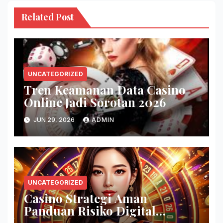
Related Post
UNCATEGORIZED
Tren Keamanan Data Casino
Online Jadi Sorotan 2026
JUN 29, 2026
ADMIN
UNCATEGORIZED
Casino Strategi Aman
Panduan Risiko Digital
Modern