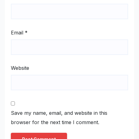
Email
*
Website
Save my name, email, and website in this
browser for the next time I comment.