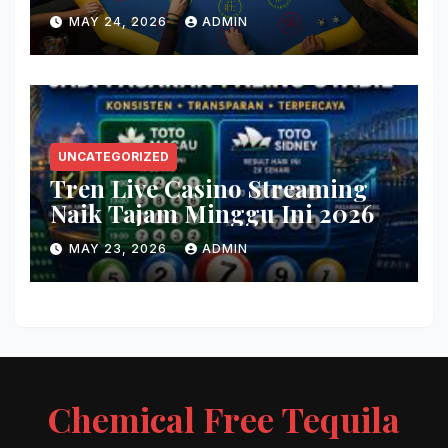
Cerdas
MAY 24, 2026
ADMIN
UNCATEGORIZED
Tren Live Casino Streaming
Naik Tajam Minggu Ini 2026
MAY 23, 2026
ADMIN
Chemical Free Tequila