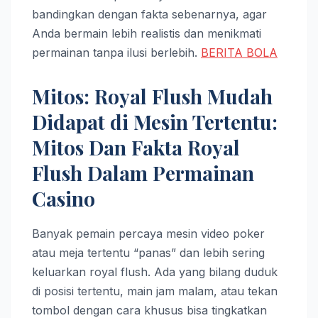
bandingkan dengan fakta sebenarnya, agar
Anda bermain lebih realistis dan menikmati
permainan tanpa ilusi berlebih.
BERITA BOLA
Mitos: Royal Flush Mudah
Didapat di Mesin Tertentu:
Mitos Dan Fakta Royal
Flush Dalam Permainan
Casino
Banyak pemain percaya mesin video poker
atau meja tertentu “panas” dan lebih sering
keluarkan royal flush. Ada yang bilang duduk
di posisi tertentu, main jam malam, atau tekan
tombol dengan cara khusus bisa tingkatkan