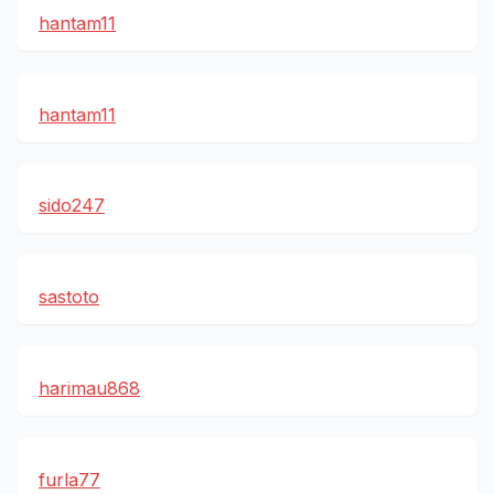
hantam11
hantam11
sido247
sastoto
harimau868
furla77