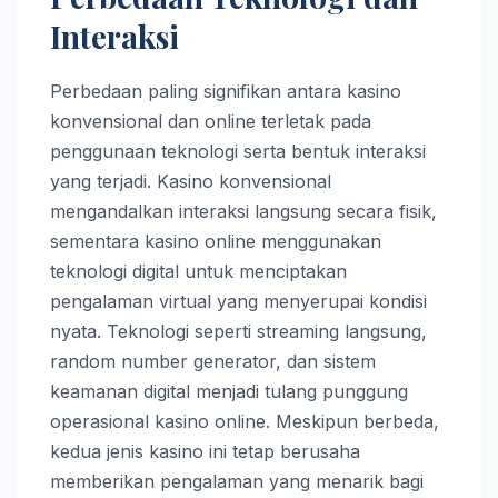
Interaksi
Perbedaan paling signifikan antara kasino
konvensional dan online terletak pada
penggunaan teknologi serta bentuk interaksi
yang terjadi. Kasino konvensional
mengandalkan interaksi langsung secara fisik,
sementara kasino online menggunakan
teknologi digital untuk menciptakan
pengalaman virtual yang menyerupai kondisi
nyata. Teknologi seperti streaming langsung,
random number generator, dan sistem
keamanan digital menjadi tulang punggung
operasional kasino online. Meskipun berbeda,
kedua jenis kasino ini tetap berusaha
memberikan pengalaman yang menarik bagi