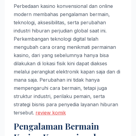
Perbedaan kasino konvensional dan online
modern membahas pengalaman bermain,
teknologi, aksesibilitas, serta perubahan
industri hiburan perjudian global saat ini.
Perkembangan teknologi digital telah
mengubah cara orang menikmati permainan
kasino, dari yang sebelumnya hanya bisa
dilakukan di lokasi fisik kini dapat diakses
melalui perangkat elektronik kapan saja dan di
mana saja. Perubahan ini tidak hanya
mempengaruhi cara bermain, tetapi juga
struktur industri, perilaku pemain, serta
strategi bisnis para penyedia layanan hiburan
tersebut.
review komik
Pengalaman Bermain