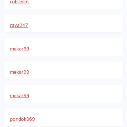
rubikslot
raya247
mekar99
mekar99
mekar99
pondok969