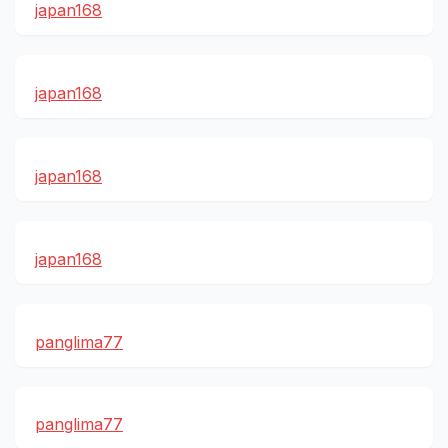
japan168
japan168
japan168
japan168
panglima77
panglima77