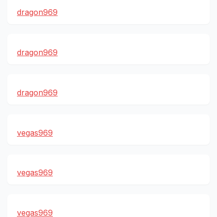
dragon969
dragon969
dragon969
vegas969
vegas969
vegas969