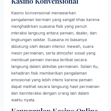
Kasino Konvensional
Kasino konvensional menawarkan
pengalaman bermain yang sangat khas karena
menghadirkan suasana fisik yang penuh
interaksi langsung antara pemain, dealer, dan
lingkungan sekitar. Suasana ini biasanya
didukung oleh desain interior mewah, suara
mesin permainan, serta atmosfer sosial yang
membuat pemain merasa terlibat secara
langsung dalam aktivitas permainan. Selain itu,
kehadiran fisik memberikan pengalaman
emosional yang lebih intens karena pemain
dapat melihat secara langsung hasil permainan
dan berinteraksi dengan orang lain dalam
waktu nyata.
Keunggulan Kasino Online