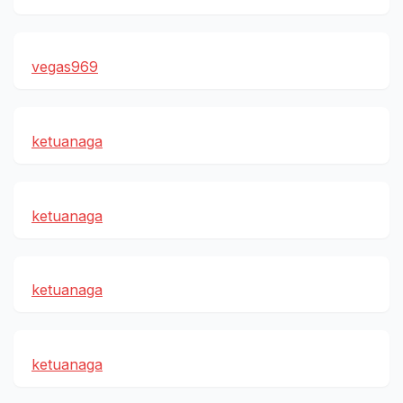
vegas969
ketuanaga
ketuanaga
ketuanaga
ketuanaga