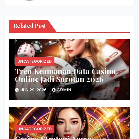
Related Post
UNCATEGORIZED
Tren Keamanan Data Casino
Online Jadi Sorotan 2026
JUN 29, 2026
ADMIN
UNCATEGORIZED
Casino Strategi Aman