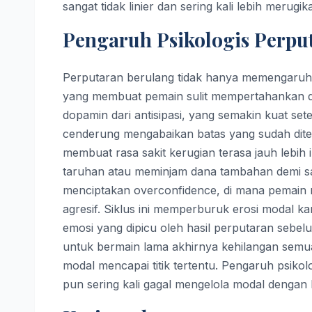
sangat tidak linier dan sering kali lebih merugi
Pengaruh Psikologis Perpu
Perputaran berulang tidak hanya memengaruhi m
yang membuat pemain sulit mempertahankan di
dopamin dari antisipasi, yang semakin kuat se
cenderung mengabaikan batas yang sudah ditet
membuat rasa sakit kerugian terasa jauh lebih
taruhan atau meminjam dana tambahan demi sat
menciptakan overconfidence, di mana pemain 
agresif. Siklus ini memperburuk erosi modal ka
emosi yang dipicu oleh hasil perputaran se
untuk bermain lama akhirnya kehilangan semuan
modal mencapai titik tertentu. Pengaruh psik
pun sering kali gagal mengelola modal dengan b