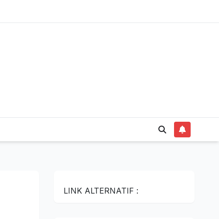
LINK ALTERNATIF :