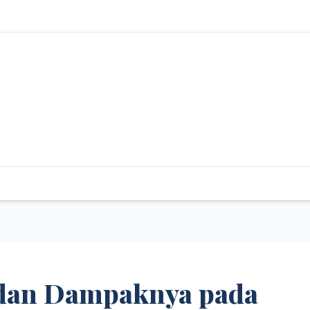
 dan Dampaknya pada