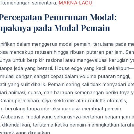
a kemenangan sementara.
MAKNA LAGU
 Percepatan Penurunan Modal:
mpaknya pada Modal Pemain
ignifikan dalam menggerus modal pemain, terutama pada me
 bisa mencakup ratusan hingga ribuan putaran per jam. Se
unya untuk berpikir rasional atau mengevaluasi kerugian 
 tanpa jeda yang berarti. House edge yang kecil sekalipun—
mulasi dengan sangat cepat dalam volume putaran tinggi,
 yang sulit dibalik. Pemain sering kali tidak menyadari be
dari animasi, suara, dan harapan kemenangan berikutnya 
lam permainan meja elektronik atau roulette otomatis,
an berulang tanpa interaksi manusia membuat pemain
 Akibatnya, modal yang seharusnya bertahan berjam-jam b
ak dikendalikan, terutama ketika pemain meningkatkan taruh
streak yang dirasakan.