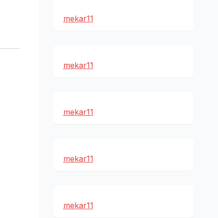
mekar11
mekar11
mekar11
mekar11
mekar11