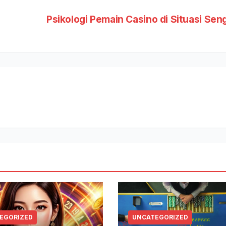
Psikologi Pemain Casino di Situasi Sen
EGORIZED
UNCATEGORIZED