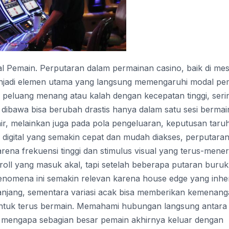
Pemain. Perputaran dalam permainan casino, baik di mes
 menjadi elemen utama yang langsung memengaruhi modal pe
peluang menang atau kalah dengan kecepatan tinggi, seri
 dibawa bisa berubah drastis hanya dalam satu sesi bermai
ir, melainkan juga pada pola pengeluaran, keputusan taru
 digital yang semakin cepat dan mudah diakses, perputara
rena frekuensi tinggi dan stimulus visual yang terus-mener
ll yang masuk akal, tapi setelah beberapa putaran buruk
 Fenomena ini semakin relevan karena house edge yang inh
panjang, sementara variasi acak bisa memberikan kemenan
untuk terus bermain. Memahami hubungan langsung antara
mengapa sebagian besar pemain akhirnya keluar dengan