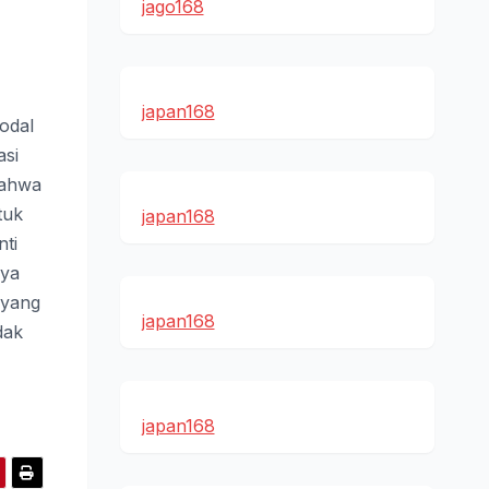
jago168
japan168
odal
asi
bahwa
tuk
japan168
nti
nya
 yang
japan168
dak
japan168