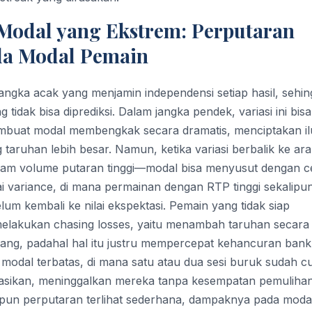
 Modal yang Ekstrem: Perputaran
da Modal Pemain
angka acak yang menjamin independensi setiap hasil, sehi
idak bisa diprediksi. Dalam jangka pendek, variasi ini bisa
uat modal membengkak secara dramatis, menciptakan il
ruhan lebih besar. Namun, ketika variasi berbalik ke ar
dalam volume putaran tinggi—modal bisa menyusut dengan c
i variance, di mana permainan dengan RTP tinggi sekalipu
m kembali ke nilai ekspektasi. Pemain yang tidak siap
n melakukan chasing losses, yaitu menambah taruhan secara
ang, padahal hal itu justru mempercepat kehancuran bankr
modal terbatas, di mana satu atau dua sesi buruk sudah c
asikan, meninggalkan mereka tanpa kesempatan pemulihan
kipun perputaran terlihat sederhana, dampaknya pada moda