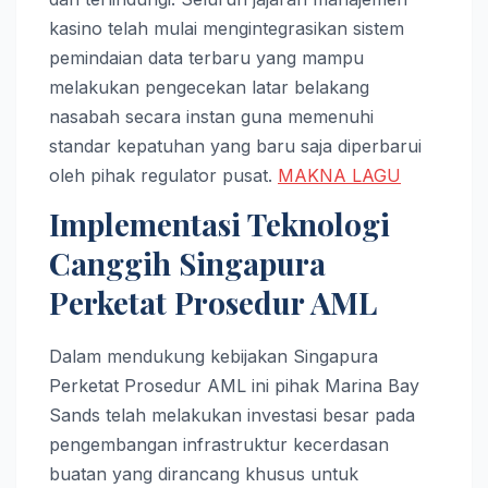
kasino telah mulai mengintegrasikan sistem
pemindaian data terbaru yang mampu
melakukan pengecekan latar belakang
nasabah secara instan guna memenuhi
standar kepatuhan yang baru saja diperbarui
oleh pihak regulator pusat.
MAKNA LAGU
Implementasi Teknologi
Canggih Singapura
Perketat Prosedur AML
Dalam mendukung kebijakan Singapura
Perketat Prosedur AML ini pihak Marina Bay
Sands telah melakukan investasi besar pada
pengembangan infrastruktur kecerdasan
buatan yang dirancang khusus untuk