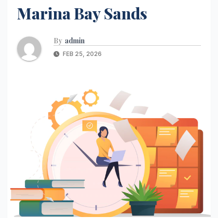
Marina Bay Sands
By
admin
FEB 25, 2026