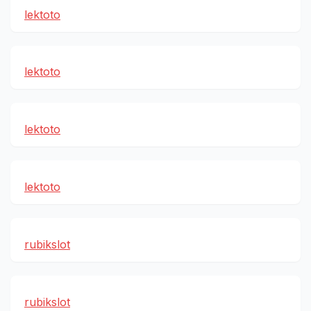
lektoto
lektoto
lektoto
lektoto
rubikslot
rubikslot