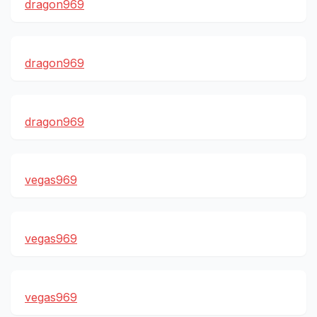
dragon969
dragon969
dragon969
vegas969
vegas969
vegas969