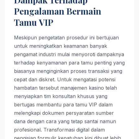
Pengalaman Bermain
Tamu VIP
Meskipun pengetatan prosedur ini bertujuan
untuk meningkatkan keamanan banyak
pengamat industri mulai menyoroti dampaknya
terhadap kenyamanan para tamu penting yang
biasanya menginginkan proses transaksi yang
cepat dan diskret. Untuk mengatasi potensi
hambatan tersebut manajemen kasino telah
menyiapkan tim konsultan khusus yang
bertugas membantu para tamu VIP dalam
melengkapi dokumen persyaratan sumber
dana dengan cara yang tetap santai namun
profesional. Transformasi digital dalam
pengisian formulir kepatuhan kini dibuat lebih