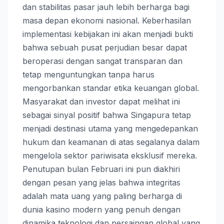
dan stabilitas pasar jauh lebih berharga bagi
masa depan ekonomi nasional. Keberhasilan
implementasi kebijakan ini akan menjadi bukti
bahwa sebuah pusat perjudian besar dapat
beroperasi dengan sangat transparan dan
tetap menguntungkan tanpa harus
mengorbankan standar etika keuangan global.
Masyarakat dan investor dapat melihat ini
sebagai sinyal positif bahwa Singapura tetap
menjadi destinasi utama yang mengedepankan
hukum dan keamanan di atas segalanya dalam
mengelola sektor pariwisata eksklusif mereka.
Penutupan bulan Februari ini pun diakhiri
dengan pesan yang jelas bahwa integritas
adalah mata uang yang paling berharga di
dunia kasino modern yang penuh dengan
dinamika teknologi dan persaingan global yang