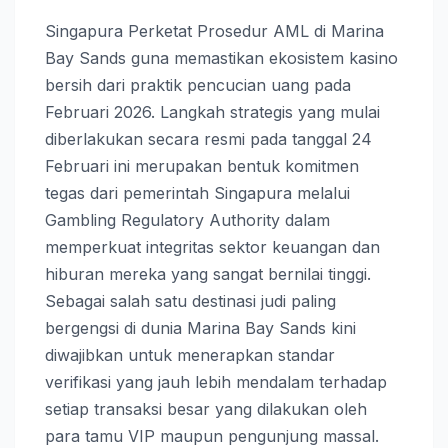
Singapura Perketat Prosedur AML di Marina
Bay Sands guna memastikan ekosistem kasino
bersih dari praktik pencucian uang pada
Februari 2026. Langkah strategis yang mulai
diberlakukan secara resmi pada tanggal 24
Februari ini merupakan bentuk komitmen
tegas dari pemerintah Singapura melalui
Gambling Regulatory Authority dalam
memperkuat integritas sektor keuangan dan
hiburan mereka yang sangat bernilai tinggi.
Sebagai salah satu destinasi judi paling
bergengsi di dunia Marina Bay Sands kini
diwajibkan untuk menerapkan standar
verifikasi yang jauh lebih mendalam terhadap
setiap transaksi besar yang dilakukan oleh
para tamu VIP maupun pengunjung massal.