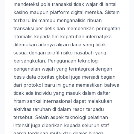
mendeteksi pola transaksi tidak wajar di lantai
kasino maupun platform digital mereka. Sistem
terbaru ini mampu menganalisis ribuan
transaksi per detik dan memberikan peringatan
otomatis kepada tim kepatuhan internal jika
ditemukan adanya aliran dana yang tidak
sesuai dengan profil risiko nasabah yang
bersangkutan. Penggunaan teknologi
pengenalan wajah yang terintegrasi dengan
basis data otoritas global juga menjadi bagian
dari protokol baru ini guna memastikan bahwa
tidak ada individu yang masuk dalam daftar
hitam sanksi internasional dapat melakukan
aktivitas taruhan di dalam resor terpadu
tersebut. Selain aspek teknologi pelatihan
intensif juga diberikan kepada seluruh staf
garda terdepan mulai dari dealer hingga