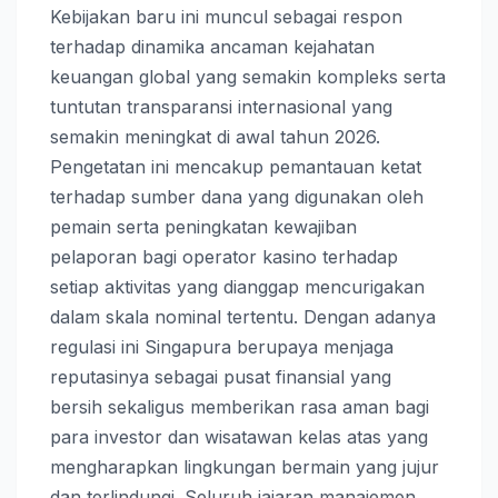
Kebijakan baru ini muncul sebagai respon
terhadap dinamika ancaman kejahatan
keuangan global yang semakin kompleks serta
tuntutan transparansi internasional yang
semakin meningkat di awal tahun 2026.
Pengetatan ini mencakup pemantauan ketat
terhadap sumber dana yang digunakan oleh
pemain serta peningkatan kewajiban
pelaporan bagi operator kasino terhadap
setiap aktivitas yang dianggap mencurigakan
dalam skala nominal tertentu. Dengan adanya
regulasi ini Singapura berupaya menjaga
reputasinya sebagai pusat finansial yang
bersih sekaligus memberikan rasa aman bagi
para investor dan wisatawan kelas atas yang
mengharapkan lingkungan bermain yang jujur
dan terlindungi. Seluruh jajaran manajemen