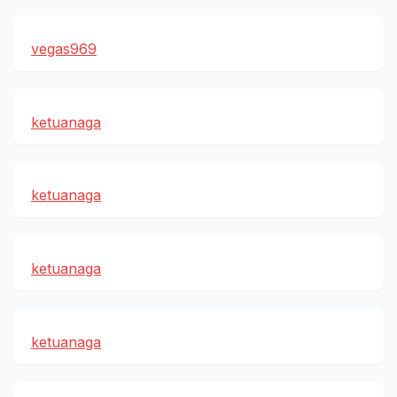
vegas969
ketuanaga
ketuanaga
ketuanaga
ketuanaga