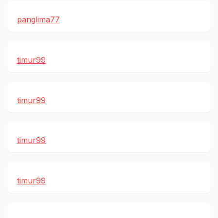
panglima77
timur99
timur99
timur99
timur99