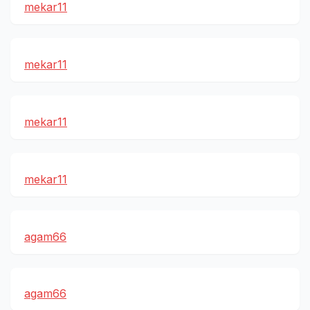
mekar11
mekar11
mekar11
mekar11
agam66
agam66