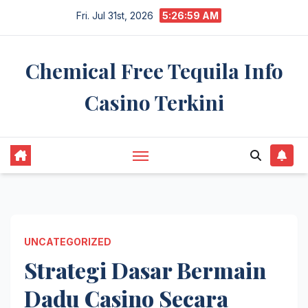
Skip
Fri. Jul 31st, 2026
5:27:00 AM
to
content
Chemical Free Tequila Info
Casino Terkini
UNCATEGORIZED
Strategi Dasar Bermain
Dadu Casino Secara