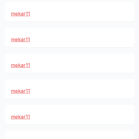
mekar11
mekar11
mekar11
mekar11
mekar11