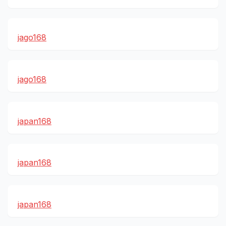
jago168
jago168
japan168
japan168
japan168