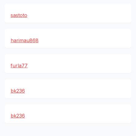
sastoto
harimau868
furla77
bk236
bk236