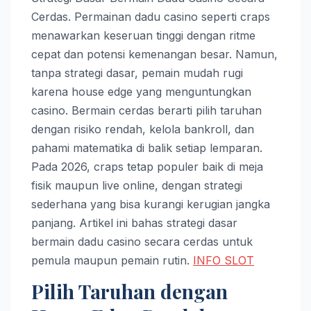
Cerdas. Permainan dadu casino seperti craps
menawarkan keseruan tinggi dengan ritme
cepat dan potensi kemenangan besar. Namun,
tanpa strategi dasar, pemain mudah rugi
karena house edge yang menguntungkan
casino. Bermain cerdas berarti pilih taruhan
dengan risiko rendah, kelola bankroll, dan
pahami matematika di balik setiap lemparan.
Pada 2026, craps tetap populer baik di meja
fisik maupun live online, dengan strategi
sederhana yang bisa kurangi kerugian jangka
panjang. Artikel ini bahas strategi dasar
bermain dadu casino secara cerdas untuk
pemula maupun pemain rutin.
INFO SLOT
Pilih Taruhan dengan