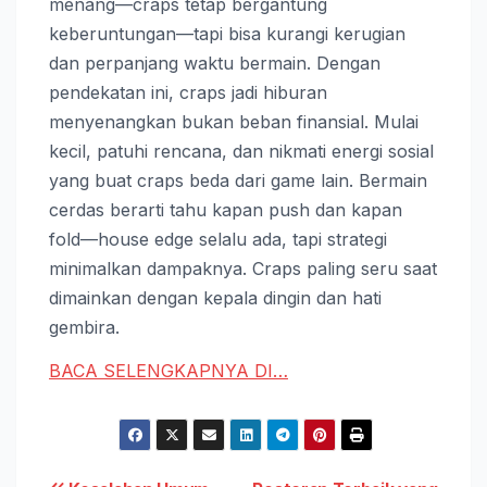
menang—craps tetap bergantung
keberuntungan—tapi bisa kurangi kerugian
dan perpanjang waktu bermain. Dengan
pendekatan ini, craps jadi hiburan
menyenangkan bukan beban finansial. Mulai
kecil, patuhi rencana, dan nikmati energi sosial
yang buat craps beda dari game lain. Bermain
cerdas berarti tahu kapan push dan kapan
fold—house edge selalu ada, tapi strategi
minimalkan dampaknya. Craps paling seru saat
dimainkan dengan kepala dingin dan hati
gembira.
BACA SELENGKAPNYA DI…