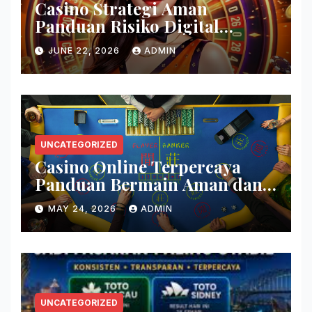
Casino Strategi Aman
Panduan Risiko Digital
Modern
JUNE 22, 2026
ADMIN
UNCATEGORIZED
Casino Online Terpercaya
Panduan Bermain Aman dan
Cerdas
MAY 24, 2026
ADMIN
UNCATEGORIZED