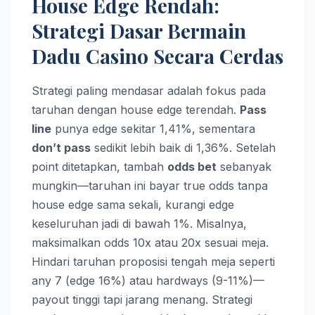
House Edge Rendah:
Strategi Dasar Bermain
Dadu Casino Secara Cerdas
Strategi paling mendasar adalah fokus pada
taruhan dengan house edge terendah.
Pass
line
punya edge sekitar 1,41%, sementara
don’t pass
sedikit lebih baik di 1,36%. Setelah
point ditetapkan, tambah
odds bet
sebanyak
mungkin—taruhan ini bayar true odds tanpa
house edge sama sekali, kurangi edge
keseluruhan jadi di bawah 1%. Misalnya,
maksimalkan odds 10x atau 20x sesuai meja.
Hindari taruhan proposisi tengah meja seperti
any 7 (edge 16%) atau hardways (9-11%)—
payout tinggi tapi jarang menang. Strategi