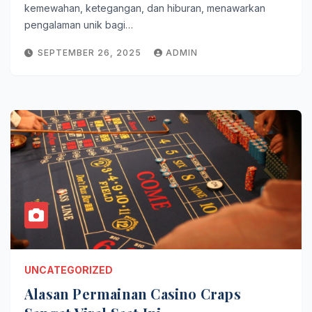
kemewahan, ketegangan, dan hiburan, menawarkan
pengalaman unik bagi…
SEPTEMBER 26, 2025
ADMIN
UNCATEGORIZED
Alasan Permainan Casino Craps