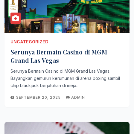
UNCATEGORIZED
Serunya Bermain Casino di MGM
Grand Las Vegas
Serunya Bermain Casino di MGM Grand Las Vegas.
Bayangkan gemuruh kerumunan di arena boxing sambil
chip blackjack berjatuhan di meja…
SEPTEMBER 20, 2025
ADMIN