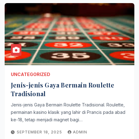
UNCATEGORIZED
Jenis-jenis Gaya Bermain Roulette
Tradisional
Jenis-jenis Gaya Bermain Roulette Tradisional. Roulette,
permainan kasino klasik yang lahir di Prancis pada abad
ke-18, tetap menjadi magnet bagi…
SEPTEMBER 18, 2025
ADMIN