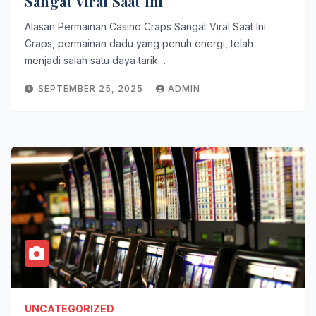
Sangat Viral Saat Ini
Alasan Permainan Casino Craps Sangat Viral Saat Ini.
Craps, permainan dadu yang penuh energi, telah
menjadi salah satu daya tarik…
SEPTEMBER 25, 2025
ADMIN
UNCATEGORIZED