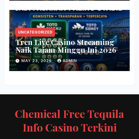
UNCATEGORIZED
Tren Live Casino Streaming
Naik Tajam Minggu Ini 2026
MAY 23, 2026
ADMIN
Chemical Free Tequila
Info Casino Terkini