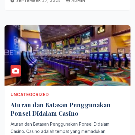
SEPTEMBER 27, 2025
ADMIN
UNCATEGORIZED
Aturan dan Batasan Penggunakan
Ponsel Didalam Casino
Aturan dan Batasan Penggunakan Ponsel Didalam
Casino. Casino adalah tempat yang memadukan