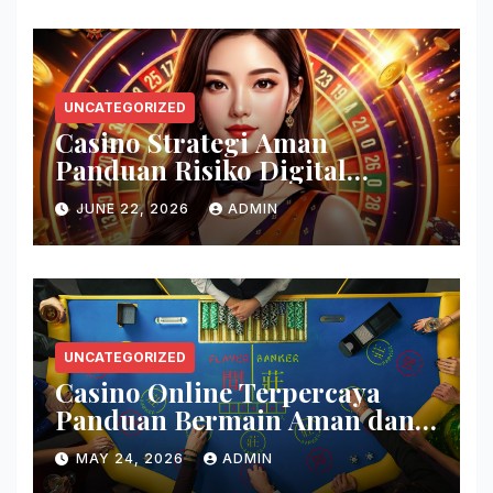
UNCATEGORIZED
Casino Strategi Aman
Panduan Risiko Digital
Modern
JUNE 22, 2026
ADMIN
UNCATEGORIZED
Casino Online Terpercaya
Panduan Bermain Aman dan
Cerdas
MAY 24, 2026
ADMIN