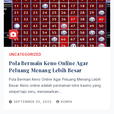
UNCATEGORIZED
Pola Bermain Keno Online Agar
Peluang Menang Lebih Besar
Pola Bermain Keno Online Agar Peluang Menang Lebih
Besar. Keno online adalah permainan lotre kasino yang
simpel tapi seru, menawarkan…
SEPTEMBER 30, 2025
ADMIN