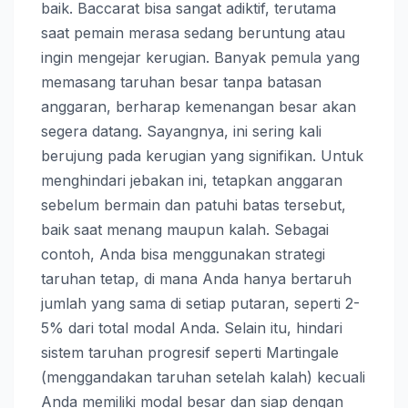
baik. Baccarat bisa sangat adiktif, terutama
saat pemain merasa sedang beruntung atau
ingin mengejar kerugian. Banyak pemula yang
memasang taruhan besar tanpa batasan
anggaran, berharap kemenangan besar akan
segera datang. Sayangnya, ini sering kali
berujung pada kerugian yang signifikan. Untuk
menghindari jebakan ini, tetapkan anggaran
sebelum bermain dan patuhi batas tersebut,
baik saat menang maupun kalah. Sebagai
contoh, Anda bisa menggunakan strategi
taruhan tetap, di mana Anda hanya bertaruh
jumlah yang sama di setiap putaran, seperti 2-
5% dari total modal Anda. Selain itu, hindari
sistem taruhan progresif seperti Martingale
(menggandakan taruhan setelah kalah) kecuali
Anda memiliki modal besar dan siap dengan