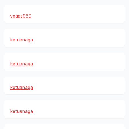
vegas969
ketuanaga
ketuanaga
ketuanaga
ketuanaga