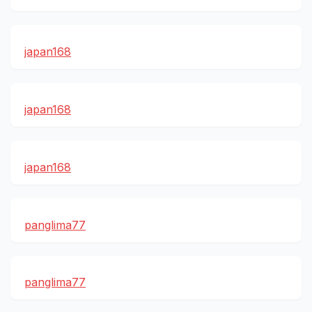
japan168
japan168
japan168
panglima77
panglima77