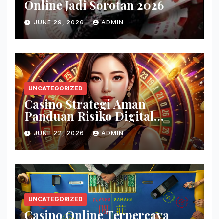
Online Jadi Sorotan 2026
JUNE 29, 2026
ADMIN
UNCATEGORIZED
Casino Strategi Aman
Panduan Risiko Digital
Modern
JUNE 22, 2026
ADMIN
UNCATEGORIZED
Casino Online Terpercaya