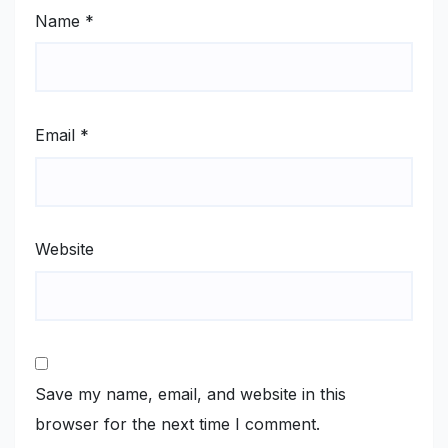
Name
*
Email
*
Website
Save my name, email, and website in this
browser for the next time I comment.