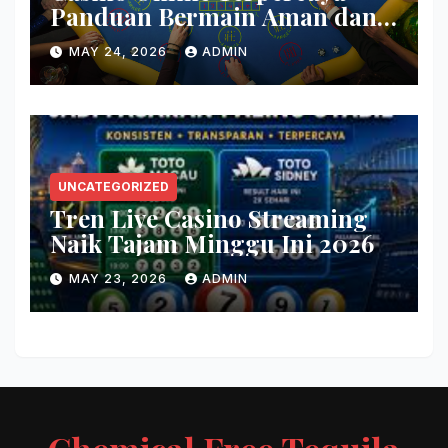
Panduan Bermain Aman dan
Cerdas
MAY 24, 2026
ADMIN
UNCATEGORIZED
Tren Live Casino Streaming
Naik Tajam Minggu Ini 2026
MAY 23, 2026
ADMIN