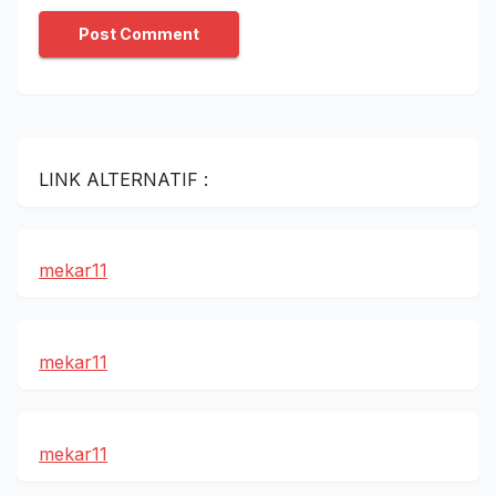
LINK ALTERNATIF :
mekar11
mekar11
mekar11