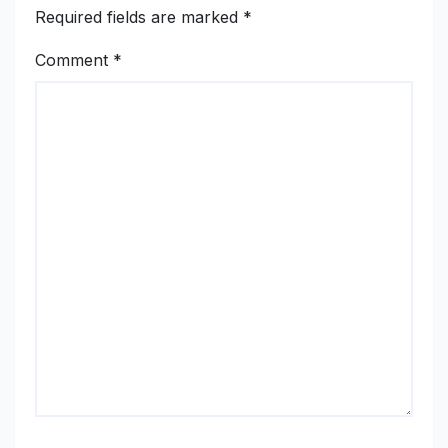
Required fields are marked
*
Comment
*