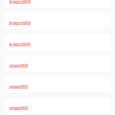
dragon969
dragon969
dragon969
vegas969
vegas969
vegas969