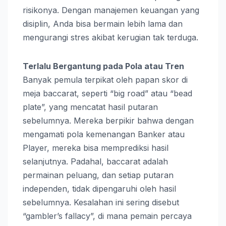
risikonya. Dengan manajemen keuangan yang
disiplin, Anda bisa bermain lebih lama dan
mengurangi stres akibat kerugian tak terduga.
Terlalu Bergantung pada Pola atau Tren
Banyak pemula terpikat oleh papan skor di
meja baccarat, seperti “big road” atau “bead
plate”, yang mencatat hasil putaran
sebelumnya. Mereka berpikir bahwa dengan
mengamati pola kemenangan Banker atau
Player, mereka bisa memprediksi hasil
selanjutnya. Padahal, baccarat adalah
permainan peluang, dan setiap putaran
independen, tidak dipengaruhi oleh hasil
sebelumnya. Kesalahan ini sering disebut
“gambler’s fallacy”, di mana pemain percaya