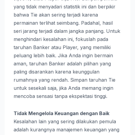
yang tidak menyadari statistik ini dan berpikir
bahwa Tie akan sering terjadi karena
permainan terlihat seimbang. Padahal, hasil
seri jarang terjadi dalam jangka panjang. Untuk
menghindari kesalahan ini, fokuslah pada
taruhan Banker atau Player, yang memiliki
peluang lebih baik. Jika Anda ingin bermain
aman, taruhan Banker adalah pilihan yang
paling disarankan karena keunggulan
rumahnya yang rendah. Simpan taruhan Tie
untuk sesekali saja, jika Anda memang ingin
mencoba sensasi tanpa ekspektasi tinggi.
Tidak Mengelola Keuangan dengan Baik
Kesalahan lain yang sering dilakukan pemula
adalah kurangnya manajemen keuangan yang