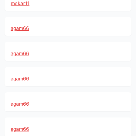
mekar11
agam66
agam66
agam66
agam66
agam66