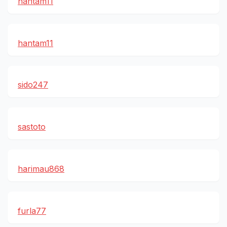
hantam11
hantam11
sido247
sastoto
harimau868
furla77