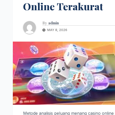
Online Terakurat
By
admin
MAY 8, 2026
Metode analisis peluang menang casino onlin