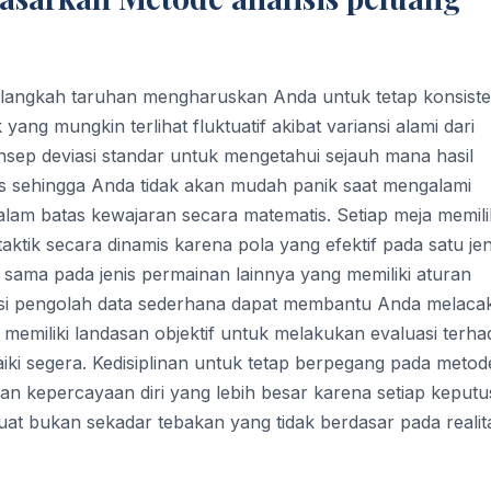
p langkah taruhan mengharuskan Anda untuk tetap konsist
yang mungkin terlihat fluktuatif akibat variansi alami dari
sep deviasi standar untuk mengetahui sejauh mana hasil
tis sehingga Anda tidak akan mudah panik saat mengalami
am batas kewajaran secara matematis. Setiap meja memili
aktik secara dinamis karena pola yang efektif pada satu jen
sama pada jenis permainan lainnya yang memiliki aturan
kasi pengolah data sederhana dapat membantu Anda melaca
memiliki landasan objektif untuk melakukan evaluasi terh
iki segera. Kedisiplinan untuk tetap berpegang pada metod
kan kepercayaan diri yang lebih besar karena setiap keput
at bukan sekadar tebakan yang tidak berdasar pada realit