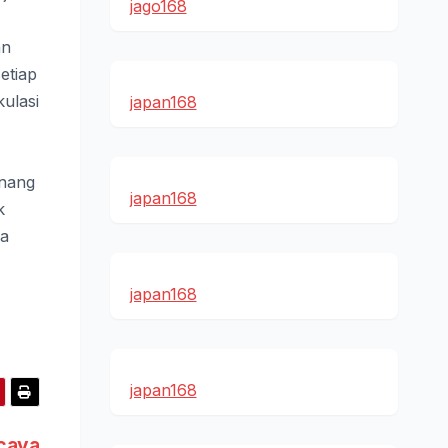
jago168
an
etiap
ulasi
japan168
enang
japan168
k
ya
japan168
japan168
rcaya