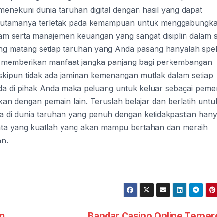
 menekuni dunia taruhan digital dengan hasil yang dapat
ci utamanya terletak pada kemampuan untuk menggabungk
ajam serta manajemen keuangan yang sangat disiplin dalam s
yang matang setiap taruhan yang Anda pasang hanyalah spek
a memberikan manfaat jangka panjang bagi perkembangan
eskipun tidak ada jaminan kemenangan mutlak dalam setiap
da di pihak Anda maka peluang untuk keluar sebagai pem
gkan dengan pemain lain. Teruslah belajar dan berlatih untu
a di dunia taruhan yang penuh dengan ketidakpastian han
ata yang kuatlah yang akan mampu bertahan dan meraih
an.
m
Bandar Casino Online Terpe