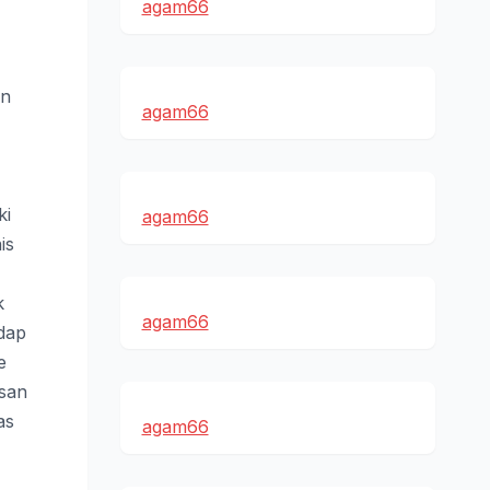
agam66
en
agam66
ki
agam66
is
k
agam66
adap
e
usan
as
agam66