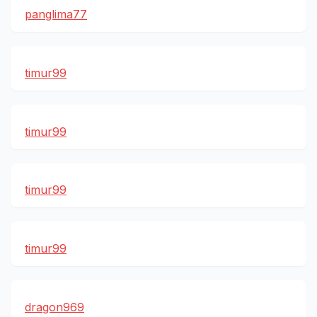
panglima77
timur99
timur99
timur99
timur99
dragon969