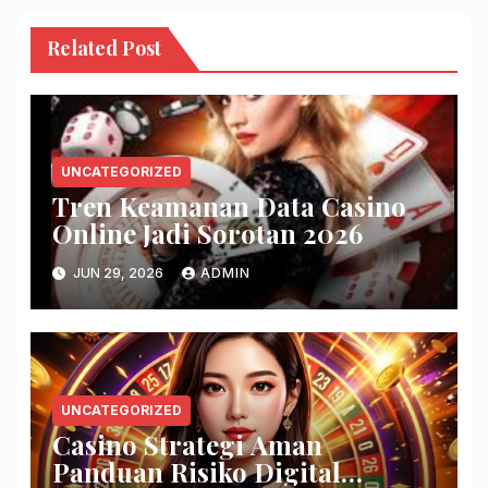
Related Post
UNCATEGORIZED
Tren Keamanan Data Casino
Online Jadi Sorotan 2026
JUN 29, 2026
ADMIN
UNCATEGORIZED
Casino Strategi Aman
Panduan Risiko Digital