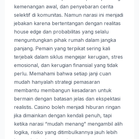
kemenangan awal, dan penyebaran cerita
selektif di komunitas. Namun narasi ini menjadi
jebakan karena bertentangan dengan realitas
house edge dan probabilitas yang selalu
menguntungkan pihak rumah dalam jangka
panjang. Pemain yang terpikat sering kali
terjebak dalam siklus mengejar kerugian, stres
emosional, dan kerugian finansial yang tidak
perlu. Memahami bahwa setiap janji cuan
mudah hanyalah strategi pemasaran
membantu membangun kesadaran untuk
bermain dengan batasan jelas dan ekspektasi
realistis. Casino boleh menjadi hiburan ringan
jika dimainkan dengan kendali penuh, tapi
ketika narasi “mudah menang” mengambil alih
logika, risiko yang ditimbulkannya jauh lebih