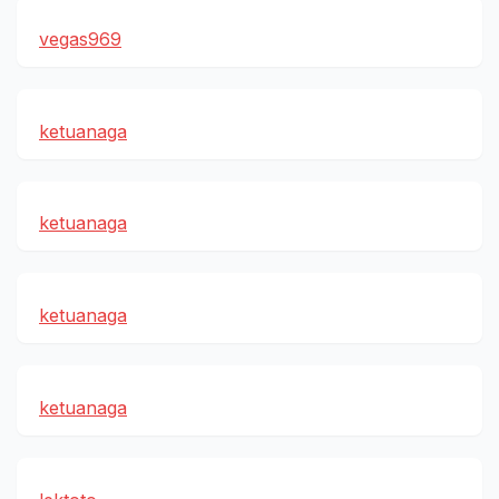
vegas969
ketuanaga
ketuanaga
ketuanaga
ketuanaga