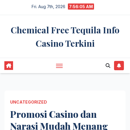
Skip
Fri. Aug 7th, 2026
7:56:06 AM
to
content
Chemical Free Tequila Info
Casino Terkini
UNCATEGORIZED
Promosi Casino dan
Narasi Mudah Menang