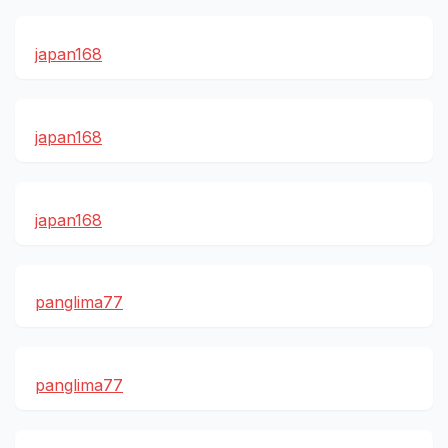
japan168
japan168
japan168
panglima77
panglima77