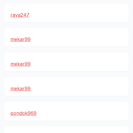
raya247
mekar99
mekar99
mekar99
pondok969