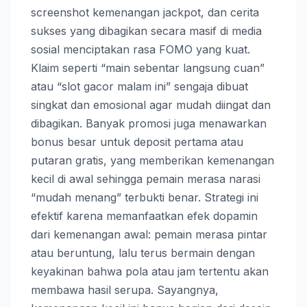
screenshot kemenangan jackpot, dan cerita
sukses yang dibagikan secara masif di media
sosial menciptakan rasa FOMO yang kuat.
Klaim seperti “main sebentar langsung cuan”
atau “slot gacor malam ini” sengaja dibuat
singkat dan emosional agar mudah diingat dan
dibagikan. Banyak promosi juga menawarkan
bonus besar untuk deposit pertama atau
putaran gratis, yang memberikan kemenangan
kecil di awal sehingga pemain merasa narasi
“mudah menang” terbukti benar. Strategi ini
efektif karena memanfaatkan efek dopamin
dari kemenangan awal: pemain merasa pintar
atau beruntung, lalu terus bermain dengan
keyakinan bahwa pola atau jam tertentu akan
membawa hasil serupa. Sayangnya,